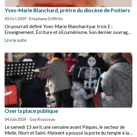
Yves-Marie Blanchard, prêtre du diocèse de Poitiers
01 Oct 2019
- Stéphane Griffiths
On pourrait définir Yves-Marie Blanchard par trois E :
Enseignement, Écriture et oEcuménisme. Son dernier ouvrage,
La Bible, parole une et plurielle, sort le 28 août aux éditions
Lire la suite
Salvator. À cette occasion, nous l’avons rencontré.
Oser la place publique
04 Juin 2019
- Guy Rousseau
Le samedi 13 avril, une semaine avant Pâques, le secteur de
Melle, Niort et Saint-Maixent a poussé la porte du temple à la