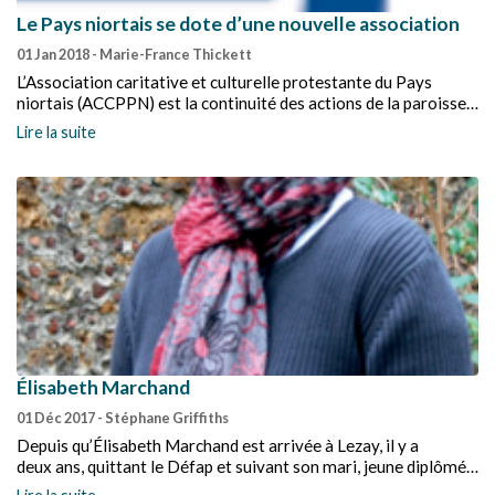
Le Pays niortais se dote d’une nouvelle association
01 Jan 2018
- Marie-France Thickett
L’Association caritative et culturelle protestante du Pays
niortais (ACCPPN) est la continuité des actions de la paroisse
du Pays niortais envers les plus démunis. Au XIXe siècle, il y eut
Lire la suite
les Familles chrétiennes, puis au XXe siècle, le diaconat et
l’Association familiale protestante.
Élisabeth Marchand
01 Déc 2017
- Stéphane Griffiths
Depuis qu’Élisabeth Marchand est arrivée à Lezay, il y a
deux ans, quittant le Défap et suivant son mari, jeune diplômé
en théologie et futur pasteur du lieu, elle est à la recherche de