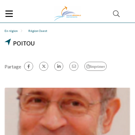
En région
Région Ouest
POITOU
Partage
Imprimer