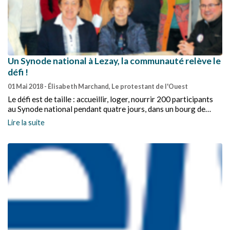
Un Synode national à Lezay, la communauté relève le
défi !
01 Mai 2018
- Élisabeth Marchand, Le protestant de l'Ouest
Le défi est de taille : accueillir, loger, nourrir 200 participants
au Synode national pendant quatre jours, dans un bourg de
2 200 habitants, sans gare ni aéroport, cela ne s’était plus vu
Lire la suite
depuis cinquante ans ! Mais l’équipe de Lezay s’est sentie de
taille à le relever, forte de son expérience réussie d’accueil du
Synode régional Ouest en 2013. Récit d’une aventure humaine
exaltante…