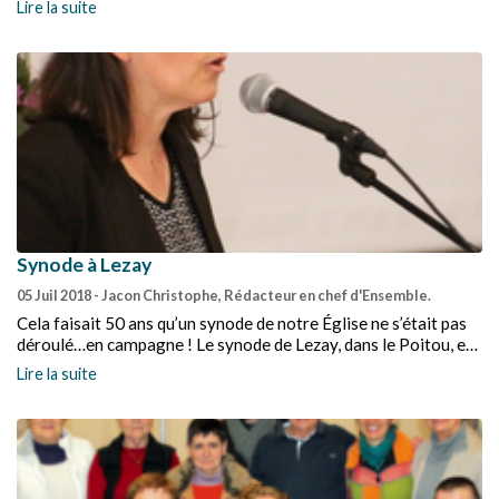
Lire la suite
Synode à Lezay
05 Juil 2018
- Jacon Christophe, Rédacteur en chef d'Ensemble.
Cela faisait 50 ans qu’un synode de notre Église ne s’était pas
déroulé…en campagne ! Le synode de Lezay, dans le Poitou, est
venu rétablir cette injustice et les synodaux en ont redemandé :
Lire la suite
du calme, de la nature, un cadre propice à la réflexion, à la
maturation des idées, à la sagesse des décisions.