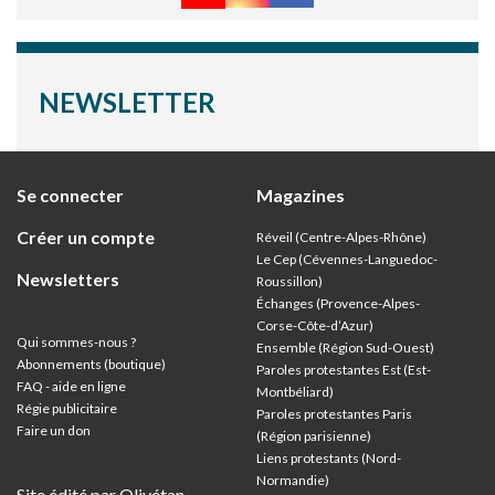
NEWSLETTER
Se connecter
Magazines
Créer un compte
Réveil (Centre-Alpes-Rhône)
Le Cep (Cévennes-Languedoc-
Newsletters
Roussillon)
Échanges (Provence-Alpes-
Corse-Côte-d’Azur
)
Qui sommes-nous ?
Ensemble (Région Sud-Ouest)
Abonnements (boutique)
Paroles protestantes Est (Est-
FAQ - aide en ligne
Montbéliard)
Régie publicitaire
Paroles protestantes Paris
Faire un don
(Région parisienne)
Liens protestants (Nord-
Normandie)
Site édité par Olivétan