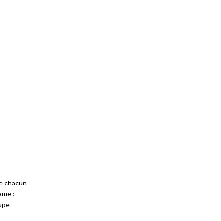
ue chacun
ame :
oupe