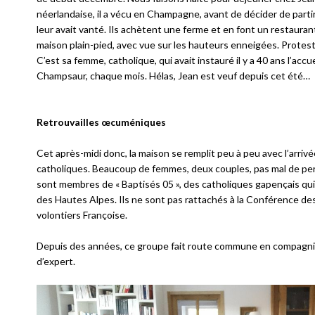
néerlandaise, il a vécu en Champagne, avant de décider de parti
leur avait vanté. Ils achètent une ferme et en font un restaurant
maison plain-pied, avec vue sur les hauteurs enneigées. Protestant
C’est sa femme, catholique, qui avait instauré il y a 40 ans l’acc
Champsaur, chaque mois. Hélas, Jean est veuf depuis cet été…
Retrouvailles œcuméniques
Cet après-midi donc, la maison se remplit peu à peu avec l’arri
catholiques. Beaucoup de femmes, deux couples, pas mal de pe
sont membres de « Baptisés 05 », des catholiques gapençais qui 
des Hautes Alpes. Ils ne sont pas rattachés à la Conférence des 
volontiers Françoise.
Depuis des années, ce groupe fait route commune en compagnie d
d’expert.