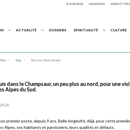
JE M'ABONNE
MAGAZINES
NEWSLETTERS
ON
ACTUALITÉ
DOSSIERS
SPIRITUALITÉ
CULTURE
'Aix
Gap
Dans les Alpes du Sud
uis dans le Champsaur, un peu plus au nord, pour une vis
es Alpes du Sud.
22h56
son premier poste, depuis 9 ans. Belle longévité, déjà, pour cette premiè
es-Alpes, ses habitants et paroissiens, leurs qualités et défauts.