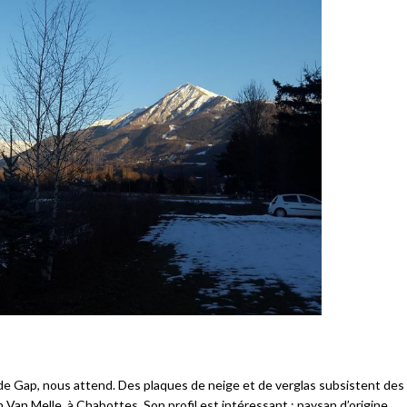
 de Gap, nous attend. Des plaques de neige et de verglas subsistent des
an Melle, à Chabottes. Son profil est intéressant : paysan d’origine