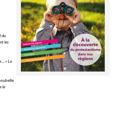
é du
nt les
ue…
« La
poubelle
e la