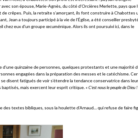
r avec son épouse, Marie-Agnès, du côté d’Orcières Merlette, pays que le
 de crêpes. Puis, la retraite s’amorçant, ils font construire à Chabottes 
, Jean a toujours participé à la vie de l’Église, a été conseiller presbyté
ueil chez eux d’un groupe œcuménique. Alors ils ont poursuivi ici, dans le
vée d’une quinzaine de personnes, quelques protestants et une majorité 
rsonnes engagées dans la préparation des messes et le catéchisme. Cer
se disent fatigués de voir s’étendre la tendance conservatrice dans leur
baptisés, mais exercent leur esprit critique.
« C’est nous le peuple de Dieu ! 
es textes bibliques, sous la houlette d’Arnaud… qui refuse de faire fi