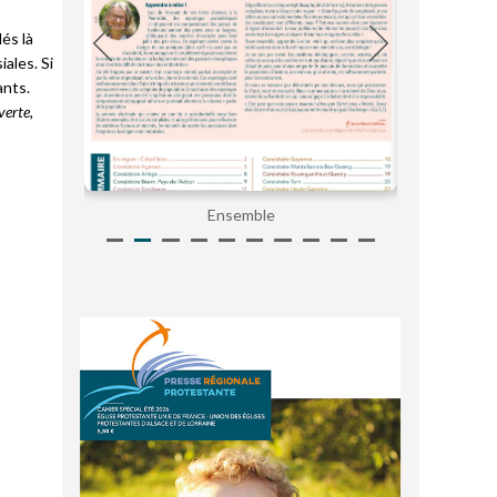
és là
iales. Si
ants.
verte,
Ensemble