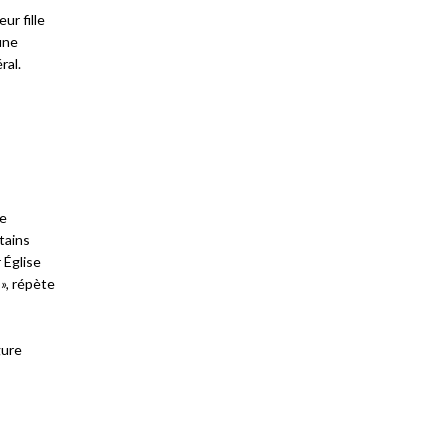
ur fille
une
ral.
de
tains
 Église
»,
répète
gure