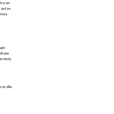
vécu en
 qui se
entes
oupe
ait pas
au texte,
la ville