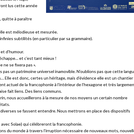
ront lus cette année
 quitte à paraître
 elle est mélodieuse et mesurée.
finies subtilités (en particulier par sa grammaire).
 et d’humour.
s’échappe… et c’est tant mieux !
le ne se fixera pas ».
s pas un patrimoine universel inamovible. N’oublions pas que cette lang
ns… Elle est donc, certes un héritage, mais d’évidence elle est un chantier
ent actuel de la francophonie à l’intérieur de l’hexagone et très largeme
aise fait liens. Des liens communs.
rin, nous accueillerons à la mesure de nos moyens un certain nombre
états.
 diverses se fassent entendre. Nous mettrons en place des dispositifs
avec Solae) qui célébreront la francophonie.
ons du monde à travers l’irruption nécessaire de nouveaux mots, nouvel