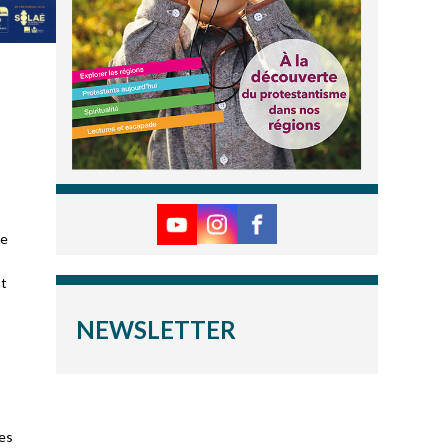
ue
nt
NEWSLETTER
les