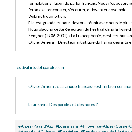
formulations, façon de parler français. Nous n’opposerons
ferons se rencontrer, s’écouter, et inventer ensemble…
Voilà notre ambition.
Elle est grande et nous devrons réunir avec nous le plus
Nous plaçons cette 6e édition du Festival dans la ligne d
Senghor (1906-2001) « La Francophonie, c’est cet humanis
Olivier Arnera – Directeur artistique du Parvis des arts et
festivalartsdelaparole.com
Olivier Arnéra : « La langue française est un bien commun
Lourmarin : Des paroles et des actes ?
#Alpes-Pays d'Aix
#Lourmarin
#Provence-Alpes-Corse-C
#Agenda
#Culture
#En région
#Rendez-vous de l'été en 