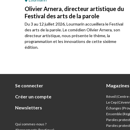
Olivier Arnera, directeur artistique du
Festival des arts de la parole
s
Du 3 au 12 juillet 2026, Lourmarin accueillera le Festival
ur
des arts de la parole. Le comédien Olivier Arnera, son
directeur artistique, nous présente le thème, la
programmation et les innovations de cette sixième
édition.
Se connecter
Magazines
Créer un compte
Réveil (Centre
Le Cep (Céven
Newsletters
Échanges (Pro
Ensemble (Rég
Paroles protest
Qui sommes-nous ?
Paroles protest
Abonnements (boutique)