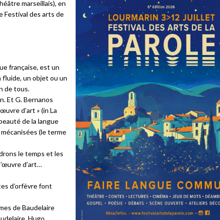
théâtre marseillais), en
e Festival des arts de
gue française, est un
fluide, un objet ou un
n de tous.
un. Et G. Bernanos
œuvre d’art » (in La
 beauté de la langue
és mécanisées (le terme
drons le temps et les
u’œuvre d’art…
tes d’orfèvre font
èmes de Baudelaire
audelaire, Hugo,