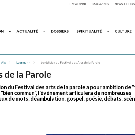
JE M'ABONNE
MAGAZINES
NEWSLETTERS
ON
ACTUALITÉ
DOSSIERS
SPIRITUALITÉ
CULTURE
'Aix
Lourmarin
6e édition du Festival des Arts de la Parole
s de la Parole
tion du Festival des arts de la parole a pour ambition de "
 "bien commun", l'événement articulera de nombreuses
 jeux de mots, déambulation, gospel, poésie, débats, scè