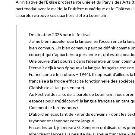
À l’initiative de l’Église protestante unie et du Parvis des Arts (
partenariat avec la mairie, la Fruitière numérique et le Château, l
la parole retrouve ses quartiers d’été à Lourmarin.
Destination 2026 pour le festival
J’aime bien rappeler que la langue, en l’occurrence la lan
bien commun. Un bien commun peut se définir comme un 
concept qui n’appartient à personne et qui estdispositio
Une œuvre d’art pourrait dans l’idéal être un bien comm
l’écrivait déjà à son époque « La langue française est une 
France contre les robots – 1944). Il opposait d’ailleurs la
française à la froide efficacité fonctionnelle des sociét
Globish n’existait pas encore).
Au Festival des arts de la parole de Lourmarin, nous pren
espaces pour (re)découvrir la langue française en tant q
Comment le ferons-nous ?
D’abord en écoutant de « grands écrivains » dont les tex
rayonner et résonner cette langue.
En cet instant, je pense à G. Semprun qui disait « les po
m’ouvrirent l’accès à la beauté de la langue française ». B