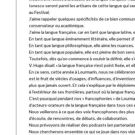
Ionesco seront parmi les artisans de cette langue qui se
au Festival.
J’aime rappeler quelques spécificités de ce bien commun,
conservateur ou académique.
J’aime la langue française, car en tant que langue latine,
En tant que langue éminemment littéraire, elle permet d’in
En tant que langue philosophique, elle aime les nuances.
En tant que langue populaire, elle est pleine de bon sens
Toutefois, dès qu’on commence à vouloir la définir, elle 
V. Hugo disait « la langue française n’est point fixée, et el
En ce sens, cette année à Lourmarin, nous ne célèbreron
est le fruit de siècles d’usages, d’influences, d’inventio
plus que jamais ouvert. Et cela s’explique par le déploiem
à l’extérieur de ses frontières, partout où la langue franç
C’est pourquoi pendant nos « francophonies » de Lourma
d’acteurs-orateurs de la langue française dans tous ces 
Nous veillerons à ce que des voix francophones des plus
d’écoute, de rencontres, de débats, de collaboration.
Nous prévoyons de réaliser des podcasts (en partenariat 
Nous chercherons ensemble ce qui se joue dans nos visi