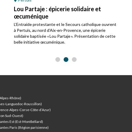
Lou Partaje : épicerie solidaire et
œcuménique
L’Entraide protestante et le Secours catholique ouvrent
à Pertuis, au nord d’Aix-en-Provence, une épicerie
solidaire baptisée « Lou Partaje ». Présentation de cette
belle initiative œcuménique.
-Alpes-Rhône)
nes-Languedoc-Roussillon)
vence-Alpes-Corse-Côte-d’Azur
)
ion Sud-Ouest)
antes Est (Est-Montbéliard)
antes Paris (Région parisienne)