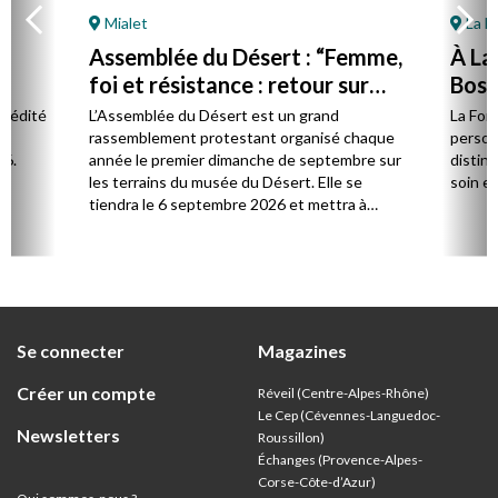
Mialet
La F
Assemblée du Désert : “Femme,
À La
foi et résistance : retour sur
Bost 
Marie Durand”
par 
l édité
L’Assemblée du Désert est un grand
La Fon
e.
rassemblement protestant organisé chaque
person
26.
année le premier dimanche de septembre sur
distinc
les terrains du musée du Désert. Elle se
soin et
tiendra le 6 septembre 2026 et mettra à
l’honneur Marie Durand, grande figure de
l’histoire du protestantisme français, à
l’occasion du 250e anniversaire de sa mort,
survenue en juillet 1776.
Se connecter
Magazines
Créer un compte
Réveil (Centre-Alpes-Rhône)
Le Cep (Cévennes-Languedoc-
Newsletters
Roussillon)
Échanges (Provence-Alpes-
Corse-Côte-d’Azur
)