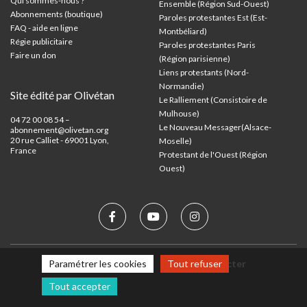
Qui sommes-nous ?
Ensemble (Région Sud-Ouest)
Abonnements (boutique)
Paroles protestantes Est (Est-
FAQ - aide en ligne
Montbéliard)
Régie publicitaire
Paroles protestantes Paris
Faire un don
(Région parisienne)
Liens protestants (Nord-
Normandie)
Site édité par Olivétan
Le Ralliement (Consistoire de
Mulhouse)
04 72 00 08 54 –
Le Nouveau Messager(Alsace-
abonnement@olivetan.org
20 rue Calliet - 69001 Lyon,
Moselle)
France
Protestant de l'Ouest (Région
Ouest)
Mentions légales
Nous contacter
Paramétrer les cookies
Tout refuser
Tout accepter