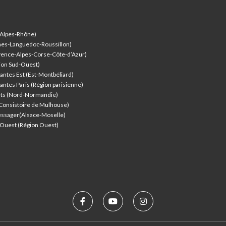
-Alpes-Rhône)
nes-Languedoc-Roussillon)
vence-Alpes-Corse-Côte-d’Azur
)
ion Sud-Ouest)
antes Est (Est-Montbéliard)
antes Paris (Région parisienne)
nts (Nord-Normandie)
(Consistoire de Mulhouse)
ssager(Alsace-Moselle)
l'Ouest (Région Ouest)