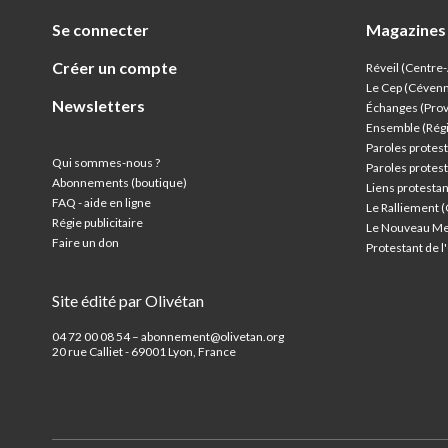
Se connecter
Magazines
Créer un compte
Réveil (Centre
Le Cep (Céven
Newsletters
Échanges (Pro
Ensemble (Rég
Paroles protest
Qui sommes-nous ?
Paroles protest
Abonnements (boutique)
Liens protesta
FAQ - aide en ligne
Le Ralliement 
Régie publicitaire
Le Nouveau Me
Faire un don
Protestant de 
Site édité par Olivétan
04 72 00 08 54 – abonnement@olivetan.org
20 rue Calliet - 69001 Lyon, France