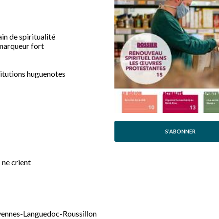
in de spiritualité
marqueur fort
titutions huguenotes
S'ABONNER
 ne crient
évennes-Languedoc-Roussillon