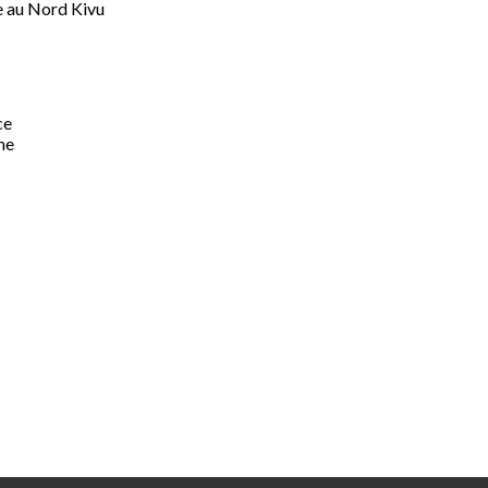
e au Nord Kivu
ce
me