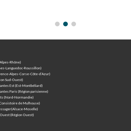
-Alpes-Rhône)
nes-Languedoc-Roussillon)
vence-Alpes-Corse-Côte-d’Azur
)
ion Sud-Ouest)
antes Est (Est-Montbéliard)
antes Paris (Région parisienne)
nts (Nord-Normandie)
(Consistoire de Mulhouse)
ssager(Alsace-Moselle)
l'Ouest (Région Ouest)