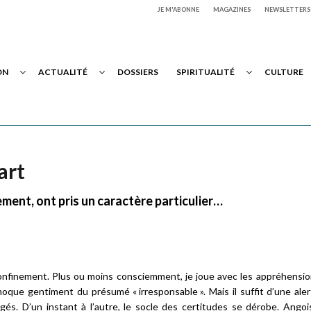
JE M'ABONNE
MAGAZINES
NEWSLETTERS
ON
ACTUALITÉ
DOSSIERS
SPIRITUALITÉ
CULTURE
art
ement, ont pris un caractère particulier…
 confinement. Plus ou moins consciemment, je joue avec les appréhensi
que gentiment du présumé « irresponsable ». Mais il suffit d’une aler
és. D’un instant à l’autre, le socle des certitudes se dérobe. Angoi