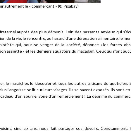
ir autrement le « commerçant » (© Pixabay)
 fraternel auprès des plus démunis. Loin des passants anxieux qui s’éca
ion de la vie, je rencontre, au hasard d’une dérogation alimentaire, le me
omplotiste qui, pour se venger de la société, dénonce « les forces ob
 son assiette » et les derniers squatters du macadam. Ceux qui n’ont auc
er, le maraîcher, le kiosquier et tous les autres artisans du quotidien. 
lus l’angoisse se lit sur leurs visages. Ils se savent exposés. Ils sont e
 le cadeau d’un sourire, voire d’un remerciement ! La déprime du commerç
oisins, cinq six ans, nous fait partager ses devoirs. Constamment, il 