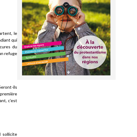
rtent, le
ndiant qui
scures du
un refuge
Seront-ils
n première
ant, c’est
sollicite