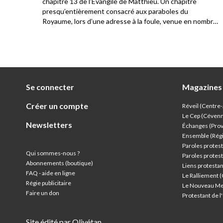
. Ils
chapitre 13 de l’Évangile de Matthieu. Un chapitre
a
presqu’entièrement consacré aux paraboles du
Royaume, lors d’une adresse à la foule, venue en nombre
écouter Jésus. Les disciples sont présents également et
c’est l’occasion pour Jésus de constater la différence de
compréhension parmi le public qui l’écoute.
Se connecter
Magazines
Créer un compte
Réveil (Centre
Le Cep (Céven
Newsletters
Échanges (Pro
Ensemble (Rég
Paroles protest
Qui sommes-nous ?
Paroles protest
Abonnements (boutique)
Liens protesta
FAQ - aide en ligne
Le Ralliement 
Régie publicitaire
Le Nouveau Me
Faire un don
Protestant de 
Site édité par Olivétan