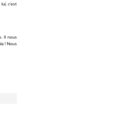
lui, c’est
. Il nous
ia ! Nous