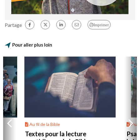
Partage
Imprimer
Pour aller plus loin
Au fil de la Bible
Psa
Textes pour la lecture
Psau