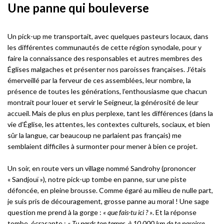
Une panne qui bouleverse
Un pick-up me transportait, avec quelques pasteurs locaux, dans
les différentes communautés de cette région synodale, pour y
faire la connaissance des responsables et autres membres des
Églises malgaches et présenter nos paroisses françaises. J’étais
émerveillé par la ferveur de ces assemblées, leur nombre, la
présence de toutes les générations, l’enthousiasme que chacun
montrait pour louer et servir le Seigneur, la générosité de leur
accueil. Mais de plus en plus perplexe, tant les différences (dans la
vie d’Église, les attentes, les contextes culturels, sociaux, et bien
sûr la langue, car beaucoup ne parlaient pas français) me
semblaient difficiles à surmonter pour mener à bien ce projet.
Un soir, en route vers un village nommé Sandrohy (prononcer
« Sandjouï »), notre pick-up tombe en panne, sur une piste
défoncée, en pleine brousse. Comme égaré au milieu de nulle part,
je suis pris de découragement, grosse panne au moral ! Une sage
question me prend à la gorge :
« que fais-tu ici ? »
. Et la réponse
tombe, écrasante :
« Tu perds ton temps, à 10 000 km de ta paroisse