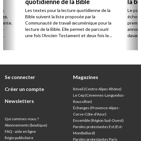
quotidienne de la Bible
la b
es
Les textes pour la lecture quotidienne de la
Le psa
Âge,
Bible suivent la liste proposée par la
échos 
stante.
Communauté de travail œcuménique pour la
premie
es
lecture de la Bible. Elle permet de parcourir
annonc
,
une fois l’Ancien Testament et deux fois le
davanta
Nouveau Testament en huit ans.
grâce 
ion
été di
discut
Se connecter
Magazines
Créer un compte
Réveil (Centre-Alpes-Rhône)
Le Cep (Cévennes-Languedoc-
Newsletters
Roussillon)
Échanges (Provence-Alpes-
Corse-Côte-d’Azur
)
Qui sommes-nous ?
Ensemble (Région Sud-Ouest)
Abonnements (boutique)
Paroles protestantes Est (Est-
FAQ - aide en ligne
Montbéliard)
Régie publicitaire
Paroles protestantes Paris