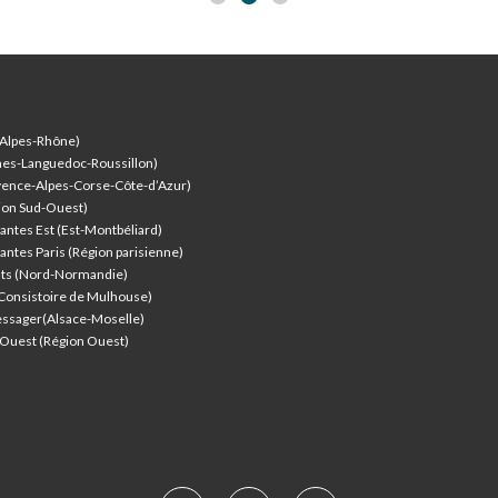
-Alpes-Rhône)
nes-Languedoc-Roussillon)
vence-Alpes-Corse-Côte-d’Azur
)
ion Sud-Ouest)
antes Est (Est-Montbéliard)
antes Paris (Région parisienne)
nts (Nord-Normandie)
(Consistoire de Mulhouse)
ssager(Alsace-Moselle)
l'Ouest (Région Ouest)