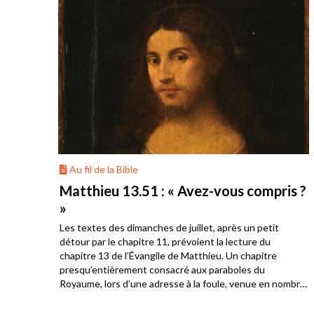
Au fil de la Bible
onté
Matthieu 13.51 : « Avez-vous compris ?
»
Les textes des dimanches de juillet, après un petit
s
détour par le chapitre 11, prévoient la lecture du
. Ils
chapitre 13 de l’Évangile de Matthieu. Un chapitre
a
presqu’entièrement consacré aux paraboles du
Royaume, lors d’une adresse à la foule, venue en nombre
écouter Jésus. Les disciples sont présents également et
c’est l’occasion pour Jésus de constater la différence de