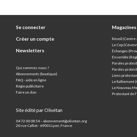
compréhension parmi le public qui l’écoute.
Se connecter
Magazines
Créer un compte
Réveil (Centre
Le Cep (Céven
Newsletters
Échanges (Pro
Ensemble (Rég
Paroles protest
Qui sommes-nous ?
Paroles protest
Abonnements (boutique)
Liens protesta
FAQ - aide en ligne
Le Ralliement 
Régie publicitaire
Le Nouveau Me
Faire un don
Protestant de 
Site édité par Olivétan
04 72 00 08 54 – abonnement@olivetan.org
20 rue Calliet - 69001 Lyon, France