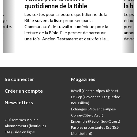
quotidienne de la Bible
la b
es
Les textes pour la lecture quotidienne de la
Le psa
Âge,
Bible suivent la liste proposée par la
échos 
stante.
Communauté de travail œcuménique pour la
premie
es
lecture de la Bible. Elle permet de parcourir
annonc
,
une fois l’Ancien Testament et deux fois le
davanta
Nouveau Testament en huit ans.
grâce 
ion
été di
discut
Se connecter
Magazines
Créer un compte
Réveil (Centre-Alpes-Rhône)
Le Cep (Cévennes-Languedoc-
Newsletters
Roussillon)
Échanges (Provence-Alpes-
Corse-Côte-d’Azur
)
Qui sommes-nous ?
Ensemble (Région Sud-Ouest)
Abonnements (boutique)
Paroles protestantes Est (Est-
FAQ - aide en ligne
Montbéliard)