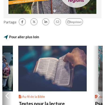
Partage
Imprimer
Pour aller plus loin
Au fil de la Bible
Au fi
Textes pour la lecture
Psau