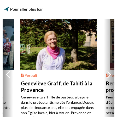
Pour aller plus loin
Portrait
Portr
Geneviève Graff, de Tahiti à la
Renc
Provence
prot
Cerv
es
Geneviève Graff, fille de pasteur, a baigné
Pierre
Âge,
dans le protestantisme dès l’enfance. Depuis
d’éditi
stante.
plus de cinquante ans, elle est engagée dans
parcou
es
son Église locale, hier à Aix-en-Provence et
person