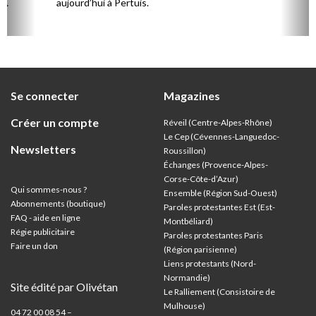
,
aujourd’hui à Pertuis.
ion
Se connecter
Magazines
Créer un compte
Réveil (Centre-Alpes-Rhône)
Le Cep (Cévennes-Languedoc-
Newsletters
Roussillon)
Échanges (Provence-Alpes-
Corse-Côte-d’Azur
)
Qui sommes-nous ?
Ensemble (Région Sud-Ouest)
Abonnements (boutique)
Paroles protestantes Est (Est-
FAQ - aide en ligne
Montbéliard)
Régie publicitaire
Paroles protestantes Paris
Faire un don
(Région parisienne)
Liens protestants (Nord-
Normandie)
Site édité par Olivétan
Le Ralliement (Consistoire de
Mulhouse)
04 72 00 08 54 –