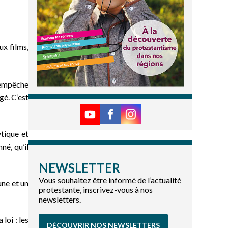
ux films,
, empêche
gé. C’est
ytique et
né, qu’il
NEWSLETTER
Vous souhaitez être informé de l’actualité
une et un
protestante, inscrivez-vous à nos
newsletters.
loi : les
DÉCOUVRIR NOS NEWSLETTERS