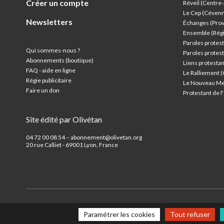
Créer un compte
Réveil (Centre
Le Cep (Céven
Newsletters
Échanges (Pro
Ensemble (Rég
Paroles protest
Qui sommes-nous ?
Paroles protest
Abonnements (boutique)
Liens protesta
FAQ - aide en ligne
Le Ralliement 
Régie publicitaire
Le Nouveau Me
Faire un don
Protestant de 
Site édité par Olivétan
04 72 00 08 54 – abonnement@olivetan.org
20 rue Calliet - 69001 Lyon, France
Paramétrer les cookies
Tout refuser