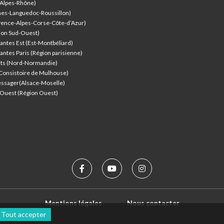
-Alpes-Rhône)
nes-Languedoc-Roussillon)
vence-Alpes-Corse-Côte-d’Azur
)
ion Sud-Ouest)
antes Est (Est-Montbéliard)
antes Paris (Région parisienne)
nts (Nord-Normandie)
(Consistoire de Mulhouse)
ssager(Alsace-Moselle)
l'Ouest (Région Ouest)
Mentions légales
Nous contacter
Tout accepter