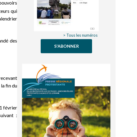
 pouvoirs
teurs qui
alendrier
> Tous les numéros
andé des
S'ABONNER
recevant
la fin du
1 février
uivant :