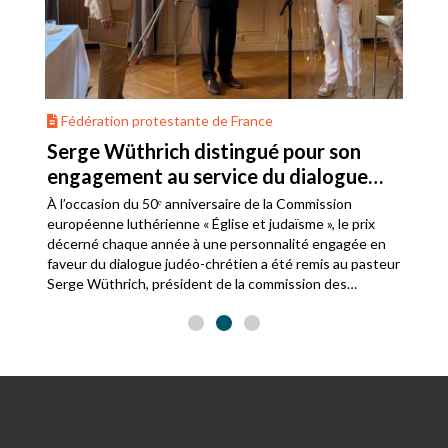
Fédération protestante de France
Serge Wüthrich distingué pour son
engagement au service du dialogue
judéo-chrétien
À l’occasion du 50ᵉ anniversaire de la Commission
européenne luthérienne « Église et judaïsme », le prix
décerné chaque année à une personnalité engagée en
faveur du dialogue judéo-chrétien a été remis au pasteur
Serge Wüthrich, président de la commission des
relations avec le judaïsme de la Fédération protestante
de France.