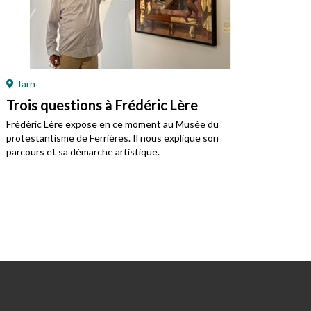
Tarn
Ré
Trois questions à Frédéric Lère
Ret
Mo
Frédéric Lère expose en ce moment au Musée du
protestantisme de Ferrières. Il nous explique son
Jean
parcours et sa démarche artistique.
régi
prot
du j
Vivre