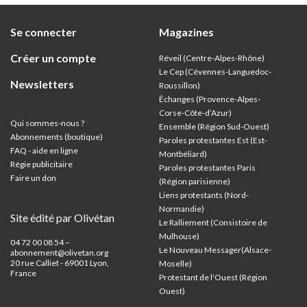
Se connecter
Magazines
Créer un compte
Réveil (Centre-Alpes-Rhône)
Le Cep (Cévennes-Languedoc-
Newsletters
Roussillon)
Échanges (Provence-Alpes-
Corse-Côte-d’Azur
)
Qui sommes-nous ?
Ensemble (Région Sud-Ouest)
Abonnements (boutique)
Paroles protestantes Est (Est-
FAQ - aide en ligne
Montbéliard)
Régie publicitaire
Paroles protestantes Paris
Faire un don
(Région parisienne)
Liens protestants (Nord-
Normandie)
Site édité par Olivétan
Le Ralliement (Consistoire de
Mulhouse)
04 72 00 08 54 –
Le Nouveau Messager(Alsace-
abonnement@olivetan.org
20 rue Calliet - 69001 Lyon,
Moselle)
France
Protestant de l'Ouest (Région
Ouest)