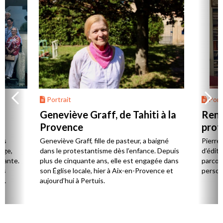
Portrait
Portr
Geneviève Graff, de Tahiti à la
Renc
Provence
prot
Cerv
es
Geneviève Graff, fille de pasteur, a baigné
Pierre
Âge,
dans le protestantisme dès l’enfance. Depuis
d’éditi
stante.
plus de cinquante ans, elle est engagée dans
parcou
es
son Église locale, hier à Aix-en-Provence et
person
,
aujourd’hui à Pertuis.
ion