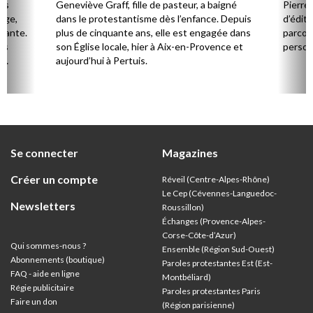
Cerv
es
Geneviève Graff, fille de pasteur, a baigné
Pierre
Âge,
dans le protestantisme dès l’enfance. Depuis
d’éditi
stante.
plus de cinquante ans, elle est engagée dans
parcou
es
son Église locale, hier à Aix-en-Provence et
person
,
aujourd’hui à Pertuis.
ion
Se connecter
Magazines
Créer un compte
Réveil (Centre-Alpes-Rhône)
Le Cep (Cévennes-Languedoc-
Newsletters
Roussillon)
Échanges (Provence-Alpes-
Corse-Côte-d’Azur
)
Qui sommes-nous ?
Ensemble (Région Sud-Ouest)
Abonnements (boutique)
Paroles protestantes Est (Est-
FAQ - aide en ligne
Montbéliard)
Régie publicitaire
Paroles protestantes Paris
Faire un don
(Région parisienne)