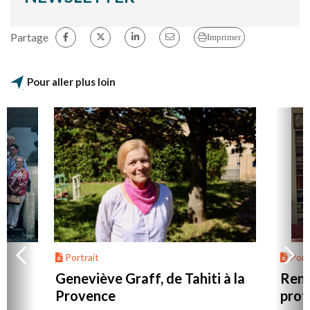
Partage
Imprimer
Pour aller plus loin
Portrait
Portr
Geneviève Graff, de Tahiti à la
Renc
Provence
prot