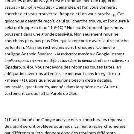
certaines questions. Que reste-t-il notamment de l’appel de
Jésus : «
Et moi, je vous dis :
« Demandez, et l’on vous donnera ;
cherchez, et vous trouverez ; frappez, et l’on vous ouvrira.
Car
10
quiconque demande reçoit, celui qui cherche trouve, et l’on ouvre à
celui qui frappe » » (Luc 11,9-10) ? Nos outils informatiques nous
poussent dans une grande passivité. Non seulement nous ne
cherchons plus, pas plus Dieu que la rencontre avec l’autre, proche
ou lointain. Mais nos recherches sont tronquées. Comme le
souligne Antonio Spadaro, «
la recherche menée sur
Google Instant
implique que la réponse est déjà incluse dans la demande et non « ailleurs »
»
(Spadaro, p. 46). Nous recevons des réponses toutes faites, en
adéquation avec nos attentes, se mouvant dans le registre du
« même » (1), alors que nous aurions besoin d’être décalés,
bousculés, questionnés, amenés dans la sphère de « l’Autre ».
Justement ce que fait la Parole de Dieu.
1) Etant donné que Google analyse nos recherches, les réponses
de
Instant
seront profilées pour nous. La même recherche, menée
par différents sujets, donnera donc des résultats différents.