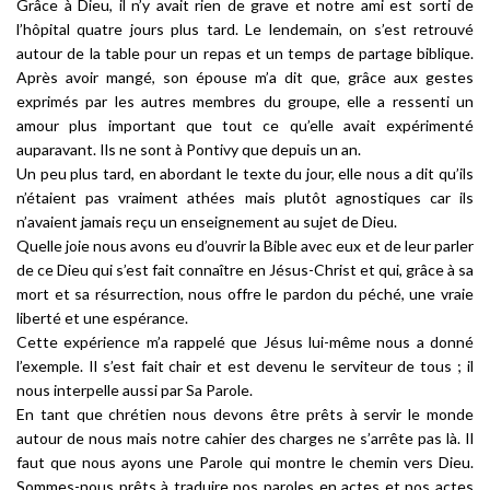
Grâce à Dieu, il n’y avait rien de grave et notre ami est sorti de
l’hôpital quatre jours plus tard. Le lendemain, on s’est retrouvé
autour de la table pour un repas et un temps de partage biblique.
Après avoir mangé, son épouse m’a dit que, grâce aux gestes
exprimés par les autres membres du groupe, elle a ressenti un
amour plus important que tout ce qu’elle avait expérimenté
auparavant. Ils ne sont à Pontivy que depuis un an.
Un peu plus tard, en abordant le texte du jour, elle nous a dit qu’ils
n’étaient pas vraiment athées mais plutôt agnostiques car ils
n’avaient jamais reçu un enseignement au sujet de Dieu.
Quelle joie nous avons eu d’ouvrir la Bible avec eux et de leur parler
de ce Dieu qui s’est fait connaître en Jésus-Christ et qui, grâce à sa
mort et sa résurrection, nous offre le pardon du péché, une vraie
liberté et une espérance.
Cette expérience m’a rappelé que Jésus lui-même nous a donné
l’exemple. Il s’est fait chair et est devenu le serviteur de tous ; il
nous interpelle aussi par Sa Parole.
En tant que chrétien nous devons être prêts à servir le monde
autour de nous mais notre cahier des charges ne s’arrête pas là. Il
faut que nous ayons une Parole qui montre le chemin vers Dieu.
Sommes-nous prêts à traduire nos paroles en actes et nos actes