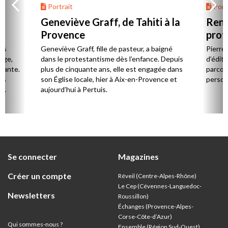
Portrait
Portr
Geneviève Graff, de Tahiti à la
Renc
Provence
prot
Cerv
es
Geneviève Graff, fille de pasteur, a baigné
Pierre
Âge,
dans le protestantisme dès l’enfance. Depuis
d’éditi
stante.
plus de cinquante ans, elle est engagée dans
parcou
es
son Église locale, hier à Aix-en-Provence et
person
,
aujourd’hui à Pertuis.
ion
Se connecter
Magazines
Créer un compte
Réveil (Centre-Alpes-Rhône)
Le Cep (Cévennes-Languedoc-
Newsletters
Roussillon)
Échanges (Provence-Alpes-
Corse-Côte-d’Azur
)
Qui sommes-nous ?
Ensemble (Région Sud-Ouest)