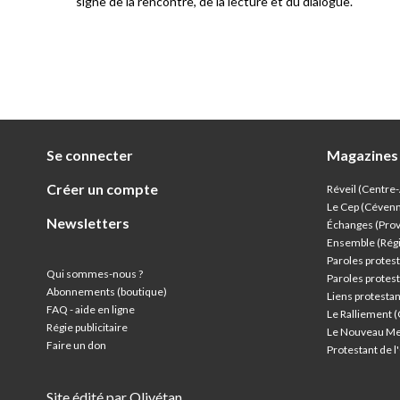
signe de la rencontre, de la lecture et du dialogue.
Se connecter
Magazines
Créer un compte
Réveil (Centre
Le Cep (Céven
Newsletters
Échanges (Pro
Ensemble (Rég
Paroles protest
Qui sommes-nous ?
Paroles protest
Abonnements (boutique)
Liens protesta
FAQ - aide en ligne
Le Ralliement 
Régie publicitaire
Le Nouveau Me
Faire un don
Protestant de 
Site édité par Olivétan