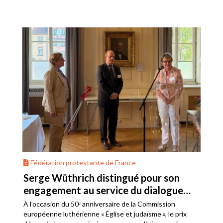
Fédération protestante de France
Serge Wüthrich distingué pour son
engagement au service du dialogue
judéo-chrétien
À l’occasion du 50ᵉ anniversaire de la Commission
européenne luthérienne « Église et judaïsme », le prix