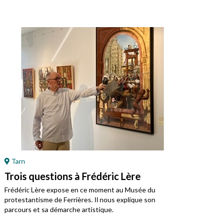
Tarn
Ré
Trois questions à Frédéric Lère
Ret
Mo
Frédéric Lère expose en ce moment au Musée du
protestantisme de Ferrières. Il nous explique son
Jean
parcours et sa démarche artistique.
régi