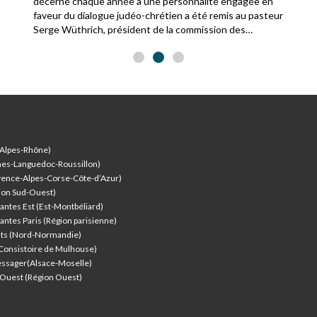
décerné chaque année à une personnalité engagée en
faveur du dialogue judéo-chrétien a été remis au pasteur
Serge Wüthrich, président de la commission des
relations avec le judaïsme de la Fédération protestante
de France.
-Alpes-Rhône)
nes-Languedoc-Roussillon)
vence-Alpes-Corse-Côte-d’Azur
)
ion Sud-Ouest)
antes Est (Est-Montbéliard)
antes Paris (Région parisienne)
nts (Nord-Normandie)
(Consistoire de Mulhouse)
ssager(Alsace-Moselle)
l'Ouest (Région Ouest)