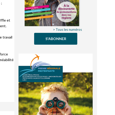
 :
ffle et
nent.
> Tous les numéros
 travail
S'ABONNER
force
méabilité