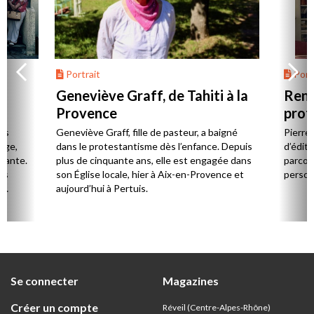
Portrait
Portr
Geneviève Graff, de Tahiti à la
Renc
Provence
prot
Cerv
es
Geneviève Graff, fille de pasteur, a baigné
Pierre
Âge,
dans le protestantisme dès l’enfance. Depuis
d’éditi
stante.
plus de cinquante ans, elle est engagée dans
parcou
es
son Église locale, hier à Aix-en-Provence et
person
,
aujourd’hui à Pertuis.
ion
Se connecter
Magazines
Créer un compte
Réveil (Centre-Alpes-Rhône)