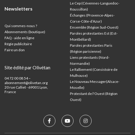
Le Cep (Cévennes-Languedoc-
Newsletters
Roussillon)
Échanges (Provence-Alpes-
Corse-Côte-d’Azur
)
Qui sommes-nous ?
Ensemble (Région Sud-Ouest)
Abonnements (boutique)
Paroles protestantes Est (Est-
FAQ - aide en ligne
Montbéliard)
Régie publicitaire
Paroles protestantes Paris
Faire un don
(Région parisienne)
Liens protestants (Nord-
Normandie)
Site édité par Olivétan
Le Ralliement (Consistoire de
Mulhouse)
04 72 00 08 54 –
Le Nouveau Messager(Alsace-
abonnement@olivetan.org
20 rue Calliet - 69001 Lyon,
Moselle)
France
Protestant de l'Ouest (Région
Ouest)