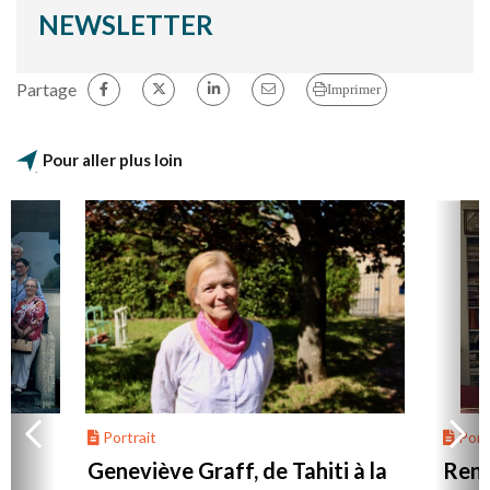
NEWSLETTER
Partage
Imprimer
Pour aller plus loin
Portrait
Portr
Geneviève Graff, de Tahiti à la
Renc