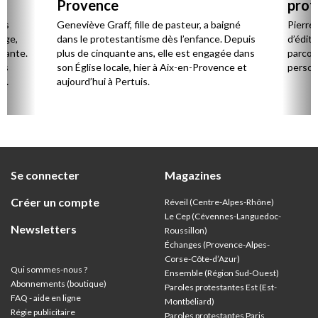
Provence
prot
Cerv
es
Geneviève Graff, fille de pasteur, a baigné
Pierre
Âge,
dans le protestantisme dès l’enfance. Depuis
d’éditi
stante.
plus de cinquante ans, elle est engagée dans
parcou
es
son Église locale, hier à Aix-en-Provence et
person
,
aujourd’hui à Pertuis.
ion
Se connecter
Magazines
Créer un compte
Réveil (Centre-Alpes-Rhône)
Le Cep (Cévennes-Languedoc-
Newsletters
Roussillon)
Échanges (Provence-Alpes-
Corse-Côte-d’Azur
)
Qui sommes-nous ?
Ensemble (Région Sud-Ouest)
Abonnements (boutique)
Paroles protestantes Est (Est-
FAQ - aide en ligne
Montbéliard)
Régie publicitaire
Paroles protestantes Paris