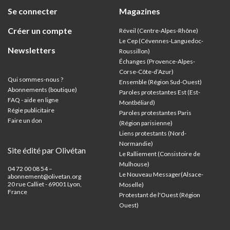
Se connecter
Magazines
Créer un compte
Réveil (Centre-Alpes-Rhône)
Le Cep (Cévennes-Languedoc-
Newsletters
Roussillon)
Échanges (Provence-Alpes-
Corse-Côte-d’Azur
)
Qui sommes-nous ?
Ensemble (Région Sud-Ouest)
Abonnements (boutique)
Paroles protestantes Est (Est-
FAQ - aide en ligne
Montbéliard)
Régie publicitaire
Paroles protestantes Paris
Faire un don
(Région parisienne)
Liens protestants (Nord-
Normandie)
Site édité par Olivétan
Le Ralliement (Consistoire de
Mulhouse)
04 72 00 08 54 –
Le Nouveau Messager(Alsace-
abonnement@olivetan.org
20 rue Calliet - 69001 Lyon,
Moselle)
France
Protestant de l'Ouest (Région
Ouest)