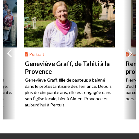
Portrait
Portr
Geneviève Graff, de Tahiti à la
Renc
Provence
prot
Cerv
es
Geneviève Graff, fille de pasteur, a baigné
Pierre
Âge,
dans le protestantisme dès l’enfance. Depuis
d’éditi
stante.
plus de cinquante ans, elle est engagée dans
parcou
es
son Église locale, hier à Aix-en-Provence et
person
,
aujourd’hui à Pertuis.
ion