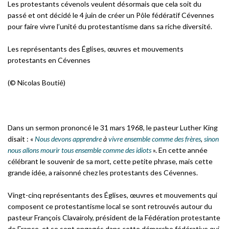
Les protestants cévenols veulent désormais que cela soit du
passé et ont décidé le 4 juin de créer un Pôle fédératif Cévennes
pour faire vivre l’unité du protestantisme dans sa riche diversité.
Les représentants des Églises, œuvres et mouvements
protestants en Cévennes
(© Nicolas Boutié)
Dans un sermon prononcé le 31 mars 1968, le pasteur Luther King
disait : «
Nous
devons
apprendre
à
vivre
ensemble
comme
des
frères
,
sinon
nous
allons
mourir
tous
ensemble
comme
des
idiots
». En cette année
célébrant le souvenir de sa mort, cette petite phrase, mais cette
grande idée, a raisonné chez les protestants des Cévennes.
Vingt-cinq représentants des Églises, œuvres et mouvements qui
composent ce protestantisme local se sont retrouvés autour du
pasteur François Clavairoly, président de la Fédération protestante
de France, et se sont engagés dans cette démarche fédérative qui