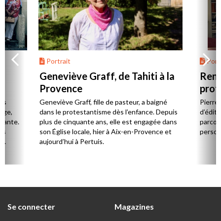
Portrait
Portr
Geneviève Graff, de Tahiti à la
Renc
Provence
prot
Cerv
es
Geneviève Graff, fille de pasteur, a baigné
Pierre
Âge,
dans le protestantisme dès l’enfance. Depuis
d’éditi
stante.
plus de cinquante ans, elle est engagée dans
parcou
es
son Église locale, hier à Aix-en-Provence et
person
,
aujourd’hui à Pertuis.
ion
Se connecter
Magazines