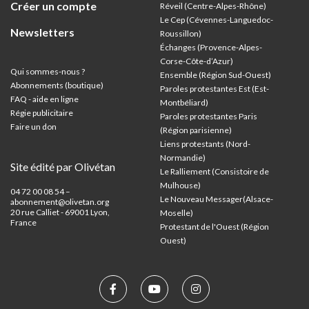
Créer un compte
Réveil (Centre-Alpes-Rhône)
Le Cep (Cévennes-Languedoc-
Newsletters
Roussillon)
Échanges (Provence-Alpes-
Corse-Côte-d’Azur
)
Qui sommes-nous ?
Ensemble (Région Sud-Ouest)
Abonnements (boutique)
Paroles protestantes Est (Est-
FAQ - aide en ligne
Montbéliard)
Régie publicitaire
Paroles protestantes Paris
Faire un don
(Région parisienne)
Liens protestants (Nord-
Normandie)
Site édité par Olivétan
Le Ralliement (Consistoire de
Mulhouse)
04 72 00 08 54 –
Le Nouveau Messager(Alsace-
abonnement@olivetan.org
20 rue Calliet - 69001 Lyon,
Moselle)
France
Protestant de l'Ouest (Région
Ouest)