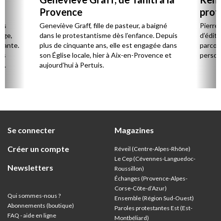
Provence
prot
Cerv
es
Geneviève Graff, fille de pasteur, a baigné
Pierre
Âge,
dans le protestantisme dès l’enfance. Depuis
d’éditi
stante.
plus de cinquante ans, elle est engagée dans
parcou
es
son Église locale, hier à Aix-en-Provence et
person
,
aujourd’hui à Pertuis.
ion
Se connecter
Magazines
Créer un compte
Réveil (Centre-Alpes-Rhône)
Le Cep (Cévennes-Languedoc-
Newsletters
Roussillon)
Échanges (Provence-Alpes-
Corse-Côte-d’Azur
)
Qui sommes-nous ?
Ensemble (Région Sud-Ouest)
Abonnements (boutique)
Paroles protestantes Est (Est-
FAQ - aide en ligne
Montbéliard)