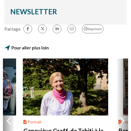
NEWSLETTER
Partage
Imprimer
Pour aller plus loin
Portrait
Portr
Geneviève Graff, de Tahiti à la
Renc