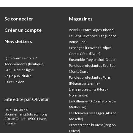
Se connecter
Magazines
Créer un compte
Réveil (Centre-Alpes-Rhône)
Le Cep (Cévennes-Languedoc-
Newsletters
Roussillon)
Échanges (Provence-Alpes-
Corse-Côte-d’Azur
)
Qui sommes-nous ?
Ensemble (Région Sud-Ouest)
Abonnements (boutique)
Paroles protestantes Est (Est-
FAQ - aide en ligne
Montbéliard)
Régie publicitaire
Paroles protestantes Paris
Faire un don
(Région parisienne)
Liens protestants (Nord-
Normandie)
Site édité par Olivétan
Le Ralliement (Consistoire de
Mulhouse)
04 72 00 08 54 –
Le Nouveau Messager(Alsace-
abonnement@olivetan.org
20 rue Calliet - 69001 Lyon,
Moselle)
France
Protestant de l'Ouest (Région
Ouest)