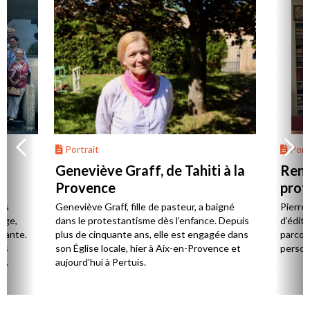
Portrait
Portr
Geneviève Graff, de Tahiti à la
Renc
Provence
prot
Cerv
es
Geneviève Graff, fille de pasteur, a baigné
Pierre
Âge,
dans le protestantisme dès l’enfance. Depuis
d’éditi
stante.
plus de cinquante ans, elle est engagée dans
parcou
es
son Église locale, hier à Aix-en-Provence et
person
,
aujourd’hui à Pertuis.
ion