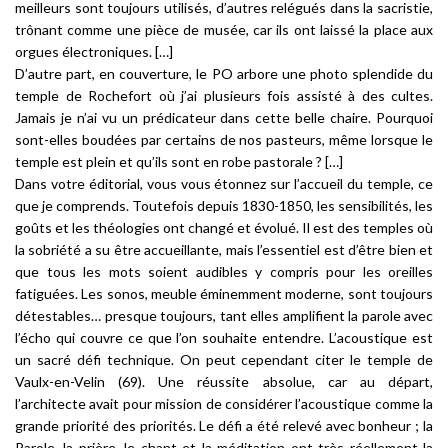
meilleurs sont toujours utilisés, d’autres relégués dans la sacristie,
trônant comme une pièce de musée, car ils ont
laissé la place aux
orgues électroniques.
[…]
D’autre part, en couverture, le PO arbore une photo splendide du
temple de Rochefort où j’ai plusieurs fois assisté à des cultes.
Jamais je n’ai vu un prédicateur dans cette belle chaire. Pourquoi
sont-elles boudées par certains de nos pasteurs, même lorsque le
temple est plein et qu’ils sont en robe pastorale ? […]
Dans votre éditorial, vous vous étonnez sur l’accueil du temple, ce
que je comprends. Toutefois depuis 1830-1850, les sensibilités, les
goûts et les théologies ont changé et évolué. Il est des temples où
la sobriété a su être accueillante, mais l’essentiel est d’être bien et
que tous les mots soient audibles y compris pour les oreilles
fatiguées. Les sonos, meuble éminemment moderne, sont toujours
détestables… presque toujours, tant elles amplifient la parole avec
l’écho qui couvre ce que l’on souhaite entendre. L’acoustique est
un sacré défi technique. On peut cependant citer le temple de
Vaulx-en-Velin (69). Une réussite absolue, car au départ,
l’architecte avait pour mission de considérer l’acoustique comme la
grande priorité des priorités. Le défi a été relevé avec bonheur ; la
Parole, la prière, le chant et la méditation ont très réellement la