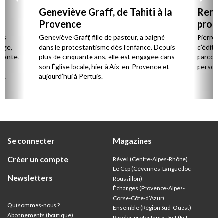
Geneviève Graff, de Tahiti à la
Renc
Provence
prot
Cerv
es
Geneviève Graff, fille de pasteur, a baigné
Pierre
Âge,
dans le protestantisme dès l’enfance. Depuis
d’éditi
stante.
plus de cinquante ans, elle est engagée dans
parcou
es
son Église locale, hier à Aix-en-Provence et
person
,
aujourd’hui à Pertuis.
ion
Se connecter
Magazines
Créer un compte
Réveil (Centre-Alpes-Rhône)
Le Cep (Cévennes-Languedoc-
Newsletters
Roussillon)
Échanges (Provence-Alpes-
Corse-Côte-d’Azur
)
Qui sommes-nous ?
Ensemble (Région Sud-Ouest)
Abonnements (boutique)
Paroles protestantes Est (Est-