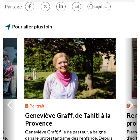
Partage
Imprimer
Pour aller plus loin
Portrait
Portr
Geneviève Graff, de Tahiti à la
Renc
Provence
prot
Cerv
es
Geneviève Graff, fille de pasteur, a baigné
Pierre
Âge,
dans le protestantisme dès l’enfance. Depuis
d’éditi