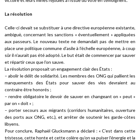
victoire et leurs mines réjouies à l’issue du vote en témoignent.
La résolution
Celle-ci devait se substituer à une directive européenne existante,
ambiguë, concernant les sanctions « éventuellement » appliquées
aux passeurs. Le nouveau texte ne demandait pas de mettre en
place une politique commune d’asile à l’échelle européenne, à coup
sûr il n’aurait pas été adopté. Le but était de commencer par sauver
et répartir ceux que l’on sauve.
La résolution proposait un engagement clair des États :
–
abolir le délit de solidarité
. Les membres des ONG qui pallient les
manquements des États pour sauver des vies devraient au
contraire être honorés ;
–
rendre obligatoire le devoir de sauver
en changeant on « peut »
par on « doit » ;
–
porter secours aux migrants
(corridors humanitaires, ouverture
des ports aux ONG, etc.), et arrêter de soutenir les garde-côtes
libyens.
Pour conclure, Raphaël Glucksmann a déclaré : «
C’est dans cette
tristesse, cette honte et cette colère qu’on va puiser l’énergie et la