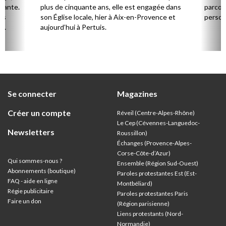
stante.
plus de cinquante ans, elle est engagée dans
parcou
es
son Église locale, hier à Aix-en-Provence et
person
,
aujourd’hui à Pertuis.
ion
Se connecter
Magazines
Créer un compte
Réveil (Centre-Alpes-Rhône)
Le Cep (Cévennes-Languedoc-
Newsletters
Roussillon)
Échanges (Provence-Alpes-
Corse-Côte-d’Azur
)
Qui sommes-nous ?
Ensemble (Région Sud-Ouest)
Abonnements (boutique)
Paroles protestantes Est (Est-
FAQ - aide en ligne
Montbéliard)
Régie publicitaire
Paroles protestantes Paris
Faire un don
(Région parisienne)
Liens protestants (Nord-
Normandie)