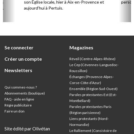
es
son Église locale, hier à Aix-en-Provence et
person
,
aujourd’hui à Pertuis.
ion
Se connecter
Magazines
Créer un compte
Réveil (Centre-Alpes-Rhône)
Le Cep (Cévennes-Languedoc-
Newsletters
Roussillon)
Échanges (Provence-Alpes-
Corse-Côte-d’Azur
)
Qui sommes-nous ?
Ensemble (Région Sud-Ouest)
Abonnements (boutique)
Paroles protestantes Est (Est-
FAQ - aide en ligne
Montbéliard)
Régie publicitaire
Paroles protestantes Paris
Faire un don
(Région parisienne)
Liens protestants (Nord-
Normandie)
Site édité par Olivétan
Le Ralliement (Consistoire de