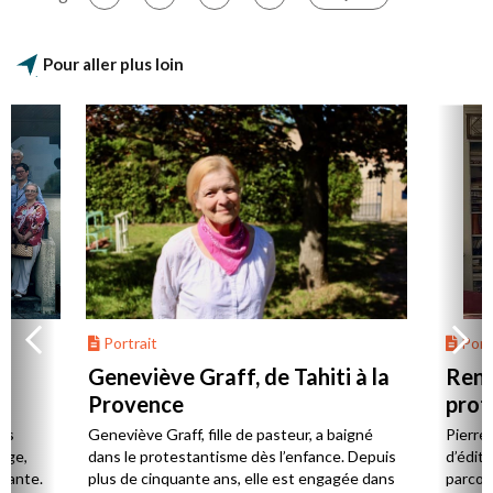
Pour aller plus loin
Portrait
Portr
Geneviève Graff, de Tahiti à la
Renc
Provence
prot
Cerv
es
Geneviève Graff, fille de pasteur, a baigné
Pierre
Âge,
dans le protestantisme dès l’enfance. Depuis
d’éditi
stante.
plus de cinquante ans, elle est engagée dans
parcou