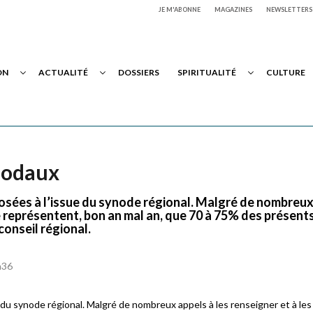
JE M'ABONNE
MAGAZINES
NEWSLETTERS
ON
ACTUALITÉ
DOSSIERS
SPIRITUALITÉ
CULTURE
ynodaux
osées à l’issue du synode régional. Malgré de nombreu
ne représentent, bon an mal an, que 70 à 75% des présents
conseil régional.
h36
du synode régional. Malgré de nombreux appels à les renseigner et à les