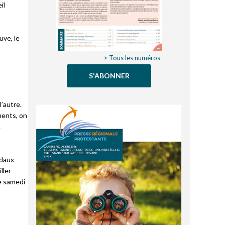
il
uve, le
> Tous les numéros
S'ABONNER
l’autre.
ments, on
.
odaux
ller
le samedi