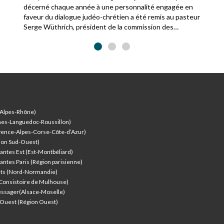
décerné chaque année à une personnalité engagée en
faveur du dialogue judéo-chrétien a été remis au pasteur
Serge Wüthrich, président de la commission des
relations avec le judaïsme de la Fédération protestante
de France.
-Alpes-Rhône)
nes-Languedoc-Roussillon)
vence-Alpes-Corse-Côte-d’Azur
)
ion Sud-Ouest)
antes Est (Est-Montbéliard)
antes Paris (Région parisienne)
nts (Nord-Normandie)
(Consistoire de Mulhouse)
ssager(Alsace-Moselle)
l'Ouest (Région Ouest)