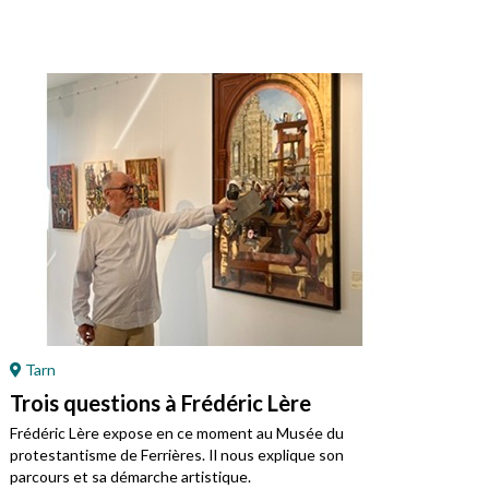
Tarn
Ré
Trois questions à Frédéric Lère
Ret
Mo
Frédéric Lère expose en ce moment au Musée du
protestantisme de Ferrières. Il nous explique son
Jean
parcours et sa démarche artistique.
régi