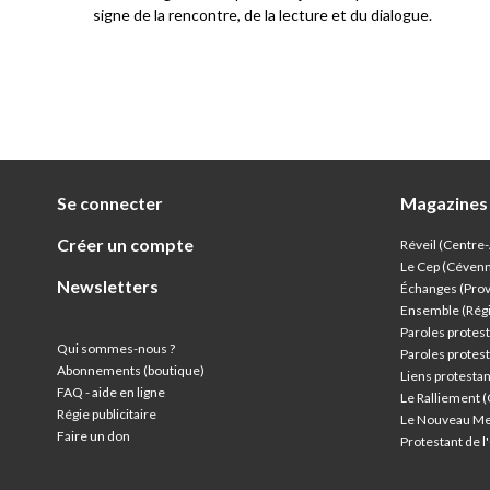
signe de la rencontre, de la lecture et du dialogue.
Se connecter
Magazines
Créer un compte
Réveil (Centre
Le Cep (Céven
Newsletters
Échanges (Pro
Ensemble (Rég
Paroles protest
Qui sommes-nous ?
Paroles protest
Abonnements (boutique)
Liens protesta
FAQ - aide en ligne
Le Ralliement 
Régie publicitaire
Le Nouveau Me
Faire un don
Protestant de 