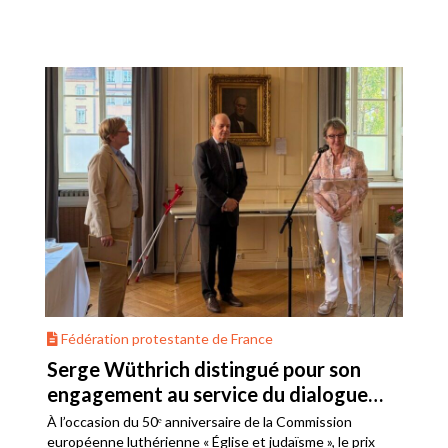
Fédération protestante de France
Serge Wüthrich distingué pour son
engagement au service du dialogue
judéo-chrétien
À l’occasion du 50ᵉ anniversaire de la Commission
européenne luthérienne « Église et judaïsme », le prix