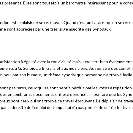
es présents. Elles sont toutefois un baromètre intéressant pour le conse
ction est le plaisir de se retrouver. Quand c’est au Lazaret qu’on se retro
lerie sont appréciés par une très large majorité des Synodaux.
tisfaction à égalité avec la convivialité mais l’une sert bien évidemment 
ents à G. Scripiec, à E. Galia et aux musiciens. Au registre des compli
 un peu, par son humour, un thème synodal que personne n’a trouvé facile
sont pas rares, ceux qui se sont sentis perdus par les votes à répétition.
eux et encombrants documents ont été dénoncés. Il est rare que les Syn
x sont ceux qui ont trouvé ce travail éprouvant. Le déplaisir de travai
 par la densité de l’emploi du temps qui n’a pas permis de soirée festive 