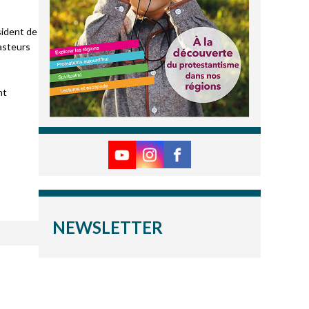
sident de
pasteurs
nt
NEWSLETTER