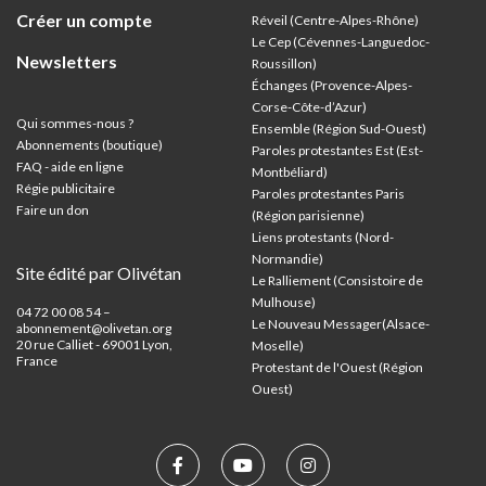
Créer un compte
Réveil (Centre-Alpes-Rhône)
Le Cep (Cévennes-Languedoc-
Newsletters
Roussillon)
Échanges (Provence-Alpes-
Corse-Côte-d’Azur
)
Qui sommes-nous ?
Ensemble (Région Sud-Ouest)
Abonnements (boutique)
Paroles protestantes Est (Est-
FAQ - aide en ligne
Montbéliard)
Régie publicitaire
Paroles protestantes Paris
Faire un don
(Région parisienne)
Liens protestants (Nord-
Normandie)
Site édité par Olivétan
Le Ralliement (Consistoire de
Mulhouse)
04 72 00 08 54 –
Le Nouveau Messager(Alsace-
abonnement@olivetan.org
20 rue Calliet - 69001 Lyon,
Moselle)
France
Protestant de l'Ouest (Région
Ouest)