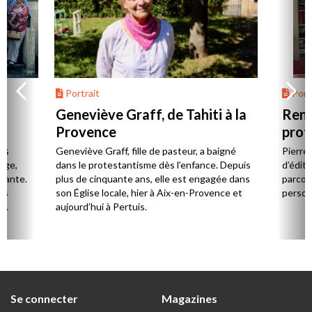
Portrait
Portr
Geneviève Graff, de Tahiti à la
Renc
Provence
prot
Cerv
es
Geneviève Graff, fille de pasteur, a baigné
Pierre
Âge,
dans le protestantisme dès l’enfance. Depuis
d’éditi
stante.
plus de cinquante ans, elle est engagée dans
parcou
es
son Église locale, hier à Aix-en-Provence et
person
,
aujourd’hui à Pertuis.
ion
Se connecter
Magazines