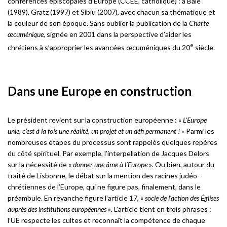
conférences épiscopales d’Europe (CCEE, catholique) : à Bâle
(1989), Gratz (1997) et Sibiu (2007), avec chacun sa thématique et
la couleur de son époque. Sans oublier la publication de la
Charte
œcuménique,
signée en 2001 dans la perspective d’aider les
e
chrétiens à s’approprier les avancées œcuméniques du 20
siècle.
Dans une Europe en construction
Le président revient sur la construction européenne : «
L’Europe
unie, c’est à la fois une réalité, un projet et un défi permanent !
» Parmi les
nombreuses étapes du processus sont rappelés quelques repères
du côté spirituel. Par exemple, l’interpellation de Jacques Delors
sur la nécessité de «
donner une âme à l’Europe
»
.
Ou bien, autour du
traité de Lisbonne, le débat sur la mention des racines judéo-
chrétiennes de l’Europe, qui ne figure pas, finalement, dans le
préambule. En revanche figure l’article 17, «
socle de l’action des Églises
auprès des institutions européennes
»
.
L’article tient en trois phrases :
l’UE respecte les cultes et reconnaît la compétence de chaque