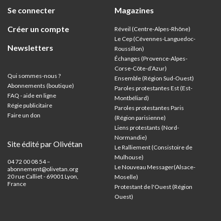
Se connecter
Magazines
Créer un compte
Réveil (Centre-Alpes-Rhône)
Le Cep (Cévennes-Languedoc-
Newsletters
Roussillon)
Échanges (Provence-Alpes-
Corse-Côte-d’Azur
)
Qui sommes-nous ?
Ensemble (Région Sud-Ouest)
Abonnements (boutique)
Paroles protestantes Est (Est-
FAQ - aide en ligne
Montbéliard)
Régie publicitaire
Paroles protestantes Paris
Faire un don
(Région parisienne)
Liens protestants (Nord-
Normandie)
Site édité par Olivétan
Le Ralliement (Consistoire de
Mulhouse)
04 72 00 08 54 –
Le Nouveau Messager(Alsace-
abonnement@olivetan.org
20 rue Calliet - 69001 Lyon,
Moselle)
France
Protestant de l'Ouest (Région
Ouest)