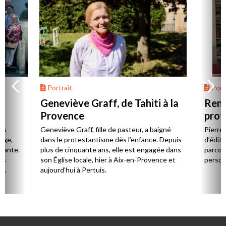
Portrait
Portr
Geneviève Graff, de Tahiti à la
Renc
Provence
prot
Cerv
es
Geneviève Graff, fille de pasteur, a baigné
Pierre
Âge,
dans le protestantisme dès l’enfance. Depuis
d’éditi
stante.
plus de cinquante ans, elle est engagée dans
parcou
es
son Église locale, hier à Aix-en-Provence et
person
,
aujourd’hui à Pertuis.
ion