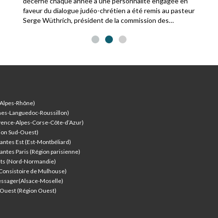
décerné chaque année à une personnalité engagée en
faveur du dialogue judéo-chrétien a été remis au pasteur
Serge Wüthrich, président de la commission des
relations avec le judaïsme de la Fédération protestante
de France.
-Alpes-Rhône)
nes-Languedoc-Roussillon)
vence-Alpes-Corse-Côte-d’Azur
)
ion Sud-Ouest)
antes Est (Est-Montbéliard)
antes Paris (Région parisienne)
nts (Nord-Normandie)
(Consistoire de Mulhouse)
ssager(Alsace-Moselle)
l'Ouest (Région Ouest)