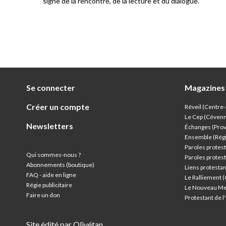
signe de la rencontre, de la lecture et du dialogue.
Se connecter
Magazines
Créer un compte
Réveil (Centre
Le Cep (Céven
Newsletters
Échanges (Pro
Ensemble (Rég
Paroles protest
Qui sommes-nous ?
Paroles protest
Abonnements (boutique)
Liens protesta
FAQ - aide en ligne
Le Ralliement 
Régie publicitaire
Le Nouveau Me
Faire un don
Protestant de 
Site édité par Olivétan