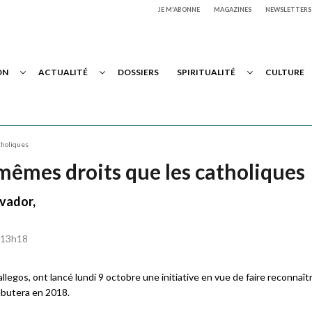
JE M'ABONNE
MAGAZINES
NEWSLETTERS
ON
ACTUALITÉ
DOSSIERS
SPIRITUALITÉ
CULTURE
tholiques
 mêmes droits que les catholiques
lvador,
à 13h18
llegos, ont lancé lundi 9 octobre une initiative en vue de faire reconnaîtr
débutera en 2018.