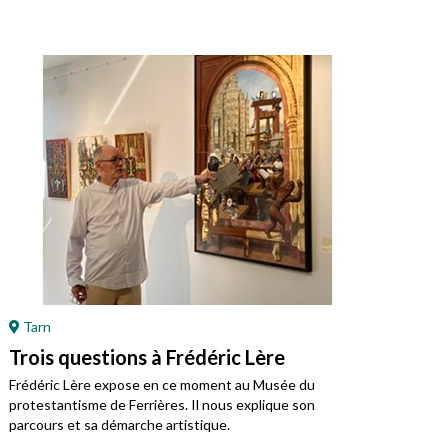
Tarn
Ré
Trois questions à Frédéric Lère
Ret
Mo
Frédéric Lère expose en ce moment au Musée du
protestantisme de Ferrières. Il nous explique son
Jean
parcours et sa démarche artistique.
régi