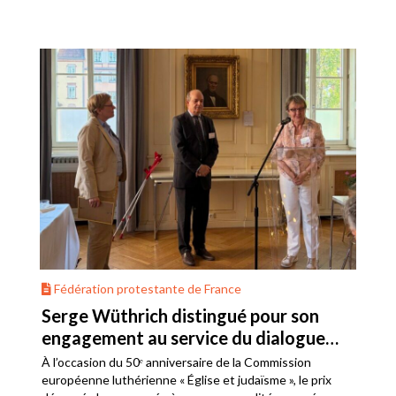
Fédération protestante de France
Serge Wüthrich distingué pour son
engagement au service du dialogue
judéo-chrétien
À l’occasion du 50ᵉ anniversaire de la Commission
européenne luthérienne « Église et judaïsme », le prix