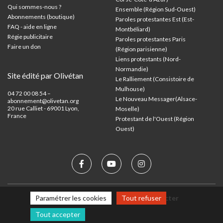
Qui sommes-nous ?
Ensemble (Région Sud-Ouest)
Abonnements (boutique)
Paroles protestantes Est (Est-
FAQ - aide en ligne
Montbéliard)
Régie publicitaire
Paroles protestantes Paris
Faire un don
(Région parisienne)
Liens protestants (Nord-
Normandie)
Site édité par Olivétan
Le Ralliement (Consistoire de
Mulhouse)
04 72 00 08 54 –
Le Nouveau Messager(Alsace-
abonnement@olivetan.org
20 rue Calliet - 69001 Lyon,
Moselle)
France
Protestant de l'Ouest (Région
Ouest)
Paramétrer les cookies
Tout refuser
Mentions légales
Nous contacter
Tout accepter