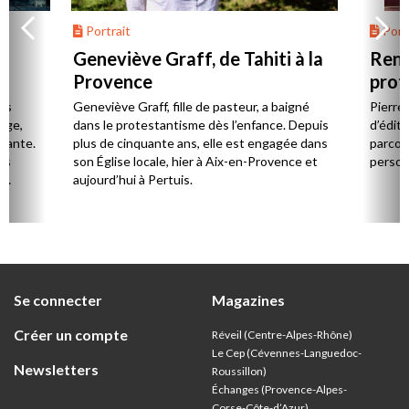
Portrait
Portr
Geneviève Graff, de Tahiti à la
Renc
Provence
prot
Cerv
es
Geneviève Graff, fille de pasteur, a baigné
Pierre
Âge,
dans le protestantisme dès l’enfance. Depuis
d’éditi
stante.
plus de cinquante ans, elle est engagée dans
parcou
es
son Église locale, hier à Aix-en-Provence et
person
,
aujourd’hui à Pertuis.
ion
Se connecter
Magazines
Créer un compte
Réveil (Centre-Alpes-Rhône)
Le Cep (Cévennes-Languedoc-
Newsletters
Roussillon)
Échanges (Provence-Alpes-
Corse-Côte-d’Azur
)