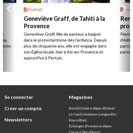
Portrait
Portr
Geneviève Graff, de Tahiti à la
Renc
Provence
prot
Cerv
es
Geneviève Graff, fille de pasteur, a baigné
Pierre
Âge,
dans le protestantisme dès l’enfance. Depuis
d’éditi
stante.
plus de cinquante ans, elle est engagée dans
parcou
es
son Église locale, hier à Aix-en-Provence et
person
,
aujourd’hui à Pertuis.
ion
Se connecter
Magazines
Créer un compte
Réveil (Centre-Alpes-Rhône)
Le Cep (Cévennes-Languedoc-
Newsletters
Roussillon)
Échanges (Provence-Alpes-
Corse-Côte-d’Azur
)