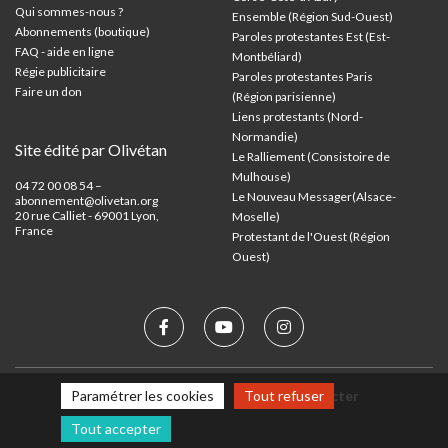
Qui sommes-nous ?
Ensemble (Région Sud-Ouest)
Abonnements (boutique)
Paroles protestantes Est (Est-
FAQ - aide en ligne
Montbéliard)
Régie publicitaire
Paroles protestantes Paris
Faire un don
(Région parisienne)
Liens protestants (Nord-
Normandie)
Site édité par Olivétan
Le Ralliement (Consistoire de
Mulhouse)
04 72 00 08 54 –
Le Nouveau Messager(Alsace-
abonnement@olivetan.org
20 rue Calliet - 69001 Lyon,
Moselle)
France
Protestant de l'Ouest (Région
Ouest)
Paramétrer les cookies
Tout refuser
Mentions légales
Nous contacter
Tout accepter