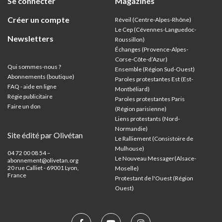
Se connecter
Magazines
Créer un compte
Réveil (Centre-Alpes-Rhône)
Le Cep (Cévennes-Languedoc-
Newsletters
Roussillon)
Échanges (Provence-Alpes-
Corse-Côte-d’Azur
)
Qui sommes-nous ?
Ensemble (Région Sud-Ouest)
Abonnements (boutique)
Paroles protestantes Est (Est-
FAQ - aide en ligne
Montbéliard)
Régie publicitaire
Paroles protestantes Paris
Faire un don
(Région parisienne)
Liens protestants (Nord-
Normandie)
Site édité par Olivétan
Le Ralliement (Consistoire de
Mulhouse)
04 72 00 08 54 –
Le Nouveau Messager(Alsace-
abonnement@olivetan.org
20 rue Calliet - 69001 Lyon,
Moselle)
France
Protestant de l'Ouest (Région
Ouest)