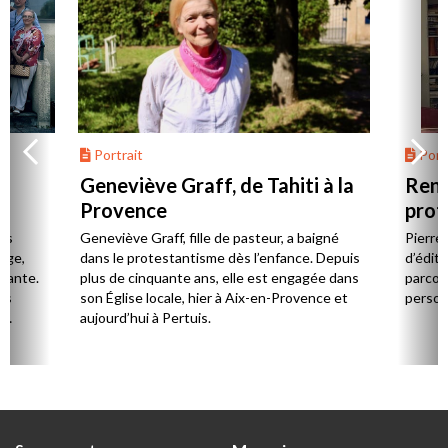
Portrait
Portr
Geneviève Graff, de Tahiti à la
Renc
Provence
prot
Cerv
es
Geneviève Graff, fille de pasteur, a baigné
Pierre
Âge,
dans le protestantisme dès l’enfance. Depuis
d’éditi
stante.
plus de cinquante ans, elle est engagée dans
parcou
es
son Église locale, hier à Aix-en-Provence et
person
,
aujourd’hui à Pertuis.
ion