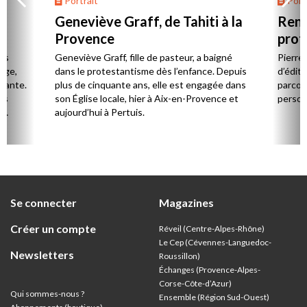
Portrait
Portr
Geneviève Graff, de Tahiti à la
Renc
Provence
prot
Cerv
es
Geneviève Graff, fille de pasteur, a baigné
Pierre
Âge,
dans le protestantisme dès l’enfance. Depuis
d’éditi
stante.
plus de cinquante ans, elle est engagée dans
parcou
es
son Église locale, hier à Aix-en-Provence et
person
,
aujourd’hui à Pertuis.
ion
Se connecter
Magazines
Créer un compte
Réveil (Centre-Alpes-Rhône)
Le Cep (Cévennes-Languedoc-
Newsletters
Roussillon)
Échanges (Provence-Alpes-
Corse-Côte-d’Azur
)
Qui sommes-nous ?
Ensemble (Région Sud-Ouest)