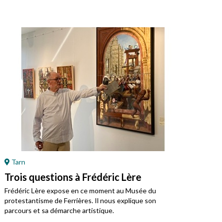
Tarn
Ré
Trois questions à Frédéric Lère
Ret
Mo
Frédéric Lère expose en ce moment au Musée du
protestantisme de Ferrières. Il nous explique son
Jean
parcours et sa démarche artistique.
régi