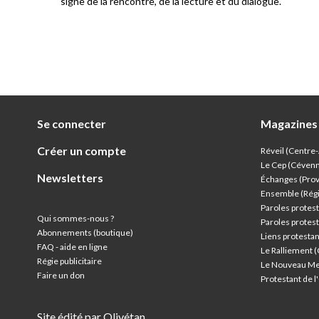
signe de la rencontre, de la lecture et du dialogue.
Se connecter
Magazines
Créer un compte
Réveil (Centre
Le Cep (Céven
Newsletters
Échanges (Pro
Ensemble (Rég
Paroles protest
Qui sommes-nous ?
Paroles protest
Abonnements (boutique)
Liens protesta
FAQ - aide en ligne
Le Ralliement 
Régie publicitaire
Le Nouveau Me
Faire un don
Protestant de 
Site édité par Olivétan