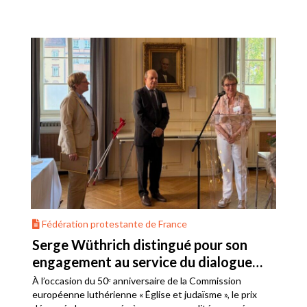
Fédération protestante de France
Serge Wüthrich distingué pour son
engagement au service du dialogue
judéo-chrétien
À l’occasion du 50ᵉ anniversaire de la Commission
européenne luthérienne « Église et judaïsme », le prix