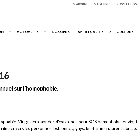
JE M'ABONNE
MAGAZINES
NEWSLETTERS
ON
ACTUALITÉ
DOSSIERS
SPIRITUALITÉ
CULTURE
016
annuel sur l’homophobie.
homophobie. Vingt-deux années d’existence pour SOS homophobie et ving
la haine envers les personnes lesbiennes, gays, bi et trans n’auront donc p