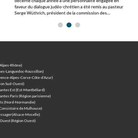
décerné chaque année à une personnalité engagée en
faveur du dialogue judéo-chrétien a été remis au pasteur
Serge Wüthrich, président de la commission des
relations avec le judaïsme de la Fédération protestante
de France.
-Alpes-Rhône)
nes-Languedoc-Roussillon)
vence-Alpes-Corse-Côte-d’Azur
)
ion Sud-Ouest)
antes Est (Est-Montbéliard)
antes Paris (Région parisienne)
nts (Nord-Normandie)
(Consistoire de Mulhouse)
ssager(Alsace-Moselle)
l'Ouest (Région Ouest)