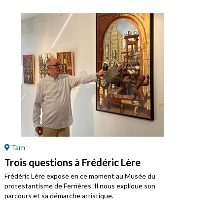
Tarn
Ré
Trois questions à Frédéric Lère
Ret
Mo
Frédéric Lère expose en ce moment au Musée du
protestantisme de Ferrières. Il nous explique son
Jean
parcours et sa démarche artistique.
régi
prot
du j