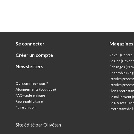
Se connecter
Magazines
Créer un compte
Réveil (Centre
Le Cep (Céven
Newsletters
Échanges (Pro
Ensemble (Rég
Paroles protest
Qui sommes-nous ?
Paroles protest
Abonnements (boutique)
Liens protesta
FAQ - aide en ligne
Le Ralliement 
Régie publicitaire
Le Nouveau Me
Faire un don
Protestant de 
Site édité par Olivétan