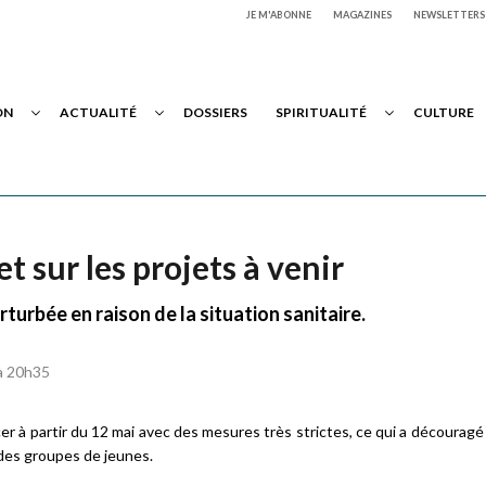
JE M'ABONNE
MAGAZINES
NEWSLETTERS
ON
ACTUALITÉ
DOSSIERS
SPIRITUALITÉ
CULTURE
t sur les projets à venir
turbée en raison de la situation sanitaire.
 à 20h35
à partir du 12 mai avec des mesures très strictes, ce qui a découragé
des groupes de jeunes.