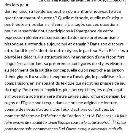
dès lors pour
donner raison à l’évidence tout en donnant une nouveauté à ce
questionnement récurrent ? Quelle méthode, quelle maïeutique
peut fédérer nos élans si divers, si partagés sur ces questions,
pour qu’ensemble nous participions à l’émergence de cette
expression plénière et conséquente de notre protestantisme
historique si attendue aujourd’hui et demain ? Dans son discours
introductif le président de notre région, le pasteur Alain Pélissier, a
planté les décors. Il a structuré son intervention d’une façon fort
singulière, accordant sa préférence aux figures de styles vivantes,
au détriment de la rigidité conceptuelle qu’on reproche au jargon
théologique. Il a su allier l’anaphore à l’analogie, le parallélisme à la
comparaison, en s’inspirant du lexique qui décrit les phases de jeu
du rugby. Pour rendre explicite, plus perceptibles, les enjeux qui
s’imposent à notre manière d’être Église aujourd’hui et demain. Le
rugby et l’Église sont reçus dans ce prisme original de lecture
comme des lieux d’action. Des lieux d’actions collectives. Le
moment détermine l’efficience de l’action ici et là. Dès lors :
« Il faut
faire preuve de « lucidité », sinon l’équipe court à la catastrophe […] l’Église
protestante unie, notamment en Sud-Ouest, marque des essais, mais elle