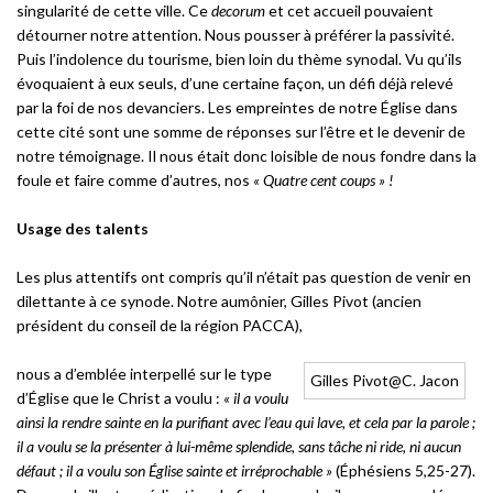
singularité de cette ville. Ce
decorum
et cet accueil pouvaient
détourner notre attention. Nous pousser à préférer la passivité.
Puis l’indolence du tourisme, bien loin du thème synodal. Vu qu’ils
évoquaient à eux seuls, d’une certaine façon, un défi déjà relevé
par la foi de nos devanciers. Les empreintes de notre Église dans
cette cité sont une somme de réponses sur l’être et le devenir de
notre témoignage. Il nous était donc loisible de nous fondre dans la
foule et faire comme d’autres, nos
« Quatre cent coups » !
Usage des talents
Les plus attentifs ont compris qu’il n’était pas question de venir en
dilettante à ce synode. Notre aumônier, Gilles Pivot (ancien
président du conseil de la région PACCA),
nous a d’emblée interpellé sur le type
Gilles Pivot@C. Jacon
d’Église que le Christ a voulu :
« il a voulu
ainsi la rendre sainte en la purifiant avec l’eau qui lave, et cela par la parole ;
il a voulu se la présenter à lui-même splendide, sans tâche ni ride, ni aucun
défaut ; il a voulu son Église sainte et irréprochable »
(Éphésiens 5,25-27).