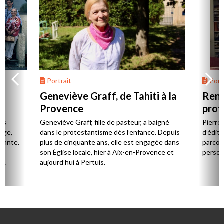
Portrait
Portr
Geneviève Graff, de Tahiti à la
Renc
Provence
prot
Cerv
es
Geneviève Graff, fille de pasteur, a baigné
Pierre
Âge,
dans le protestantisme dès l’enfance. Depuis
d’éditi
stante.
plus de cinquante ans, elle est engagée dans
parcou
es
son Église locale, hier à Aix-en-Provence et
person
,
aujourd’hui à Pertuis.
ion