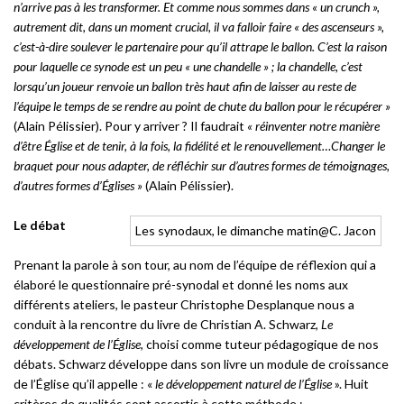
n’arrive pas à les transformer. Et comme nous sommes dans « un crunch »,
autrement dit, dans un moment crucial, il va falloir faire « des ascenseurs »,
c’est-à-dire soulever le partenaire pour qu’il attrape le ballon. C’est la raison
pour laquelle ce synode est un peu « une chandelle » ; la chandelle, c’est
lorsqu’un joueur renvoie un ballon très haut afin de laisser au reste de
l’équipe le temps de se rendre au point de chute du ballon pour le récupérer »
(Alain Pélissier). Pour y arriver ? Il faudrait
« réinventer notre manière
d’être Église et de tenir, à la fois, la fidélité et le renouvellement…Changer le
braquet pour nous adapter, de réfléchir sur d’autres formes de témoignages,
d’autres formes d’Églises »
(Alain Pélissier).
Le débat
Les synodaux, le dimanche matin@C. Jacon
Prenant la parole à son tour, au nom de l’équipe de réflexion qui a
élaboré le questionnaire pré-synodal et donné les noms aux
différents ateliers, le pasteur Christophe Desplanque nous a
conduit à la rencontre du livre de Christian A. Schwarz,
Le
développement de l’Église
, choisi comme tuteur pédagogique de nos
débats. Schwarz développe dans son livre un module de croissance
de l’Église qu’il appelle : «
le développement naturel de l’Église
». Huit
critères de qualités sont assortis à cette méthode :