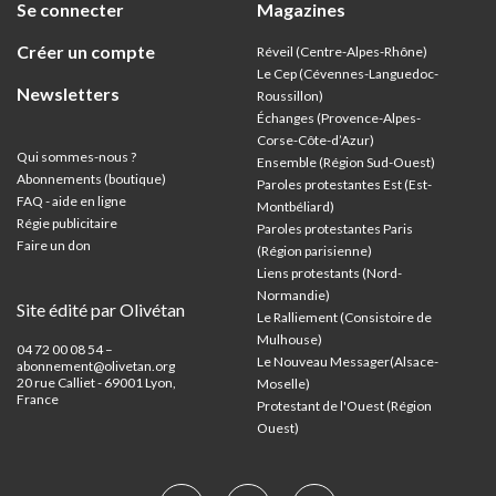
Se connecter
Magazines
Créer un compte
Réveil (Centre-Alpes-Rhône)
Le Cep (Cévennes-Languedoc-
Newsletters
Roussillon)
Échanges (Provence-Alpes-
Corse-Côte-d’Azur
)
Qui sommes-nous ?
Ensemble (Région Sud-Ouest)
Abonnements (boutique)
Paroles protestantes Est (Est-
FAQ - aide en ligne
Montbéliard)
Régie publicitaire
Paroles protestantes Paris
Faire un don
(Région parisienne)
Liens protestants (Nord-
Normandie)
Site édité par Olivétan
Le Ralliement (Consistoire de
Mulhouse)
04 72 00 08 54 –
Le Nouveau Messager(Alsace-
abonnement@olivetan.org
20 rue Calliet - 69001 Lyon,
Moselle)
France
Protestant de l'Ouest (Région
Ouest)