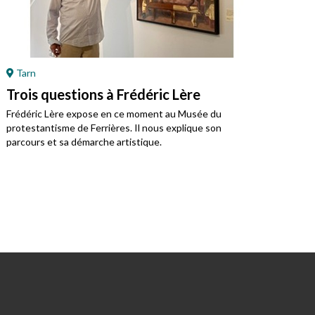
Tarn
Ré
Trois questions à Frédéric Lère
Ret
Mo
Frédéric Lère expose en ce moment au Musée du
protestantisme de Ferrières. Il nous explique son
Jean
parcours et sa démarche artistique.
régi
prot
du j
Vivre