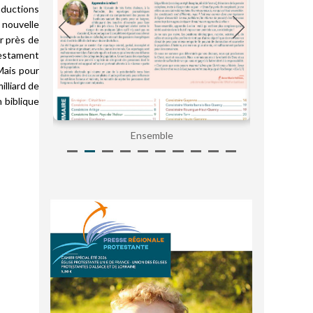
aductions
 nouvelle
r près de
Testament
 Mais pour
illiard de
n biblique
Ensemble