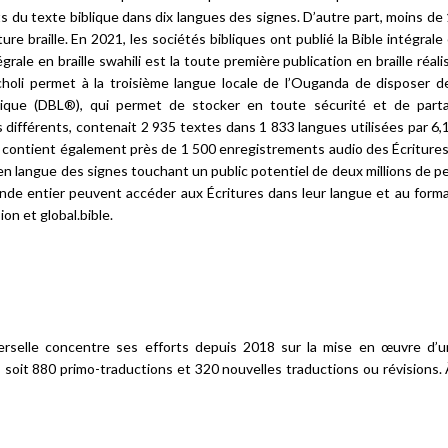
its du texte biblique dans dix langues des signes. D’autre part, moins d
ure braille. En 2021, les sociétés bibliques ont publié la Bible intégrale 
ale en braille swahili est la toute première publication en braille réali
acholi permet à la troisième langue locale de l’Ouganda de disposer de
érique (DBL®), qui permet de stocker en toute sécurité et de part
différents, contenait 2 935 textes dans 1 833 langues utilisées par 6,1 
L contient également près de 1 500 enregistrements audio des Écritures
 en langue des signes touchant un public potentiel de deux millions de p
nde entier peuvent accéder aux Écritures dans leur langue et au forma
on et global.bible.
verselle concentre ses efforts depuis 2018 sur la mise en œuvre d’u
, soit 880 primo-traductions et 320 nouvelles traductions ou révisions. 