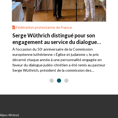
Fédération protestante de France
Serge Wüthrich distingué pour son
engagement au service du dialogue
judéo-chrétien
À l’occasion du 50ᵉ anniversaire de la Commission
européenne luthérienne « Église et judaïsme », le prix
décerné chaque année à une personnalité engagée en
faveur du dialogue judéo-chrétien a été remis au pasteur
Serge Wüthrich, président de la commission des
relations avec le judaïsme de la Fédération protestante
de France.
-Alpes-Rhône)