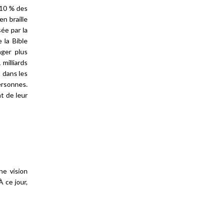
e 10 % des
en braille
sée par la
 la Bible
ager plus
milliards
 dans les
ersonnes.
t de leur
ne vision
À ce jour,