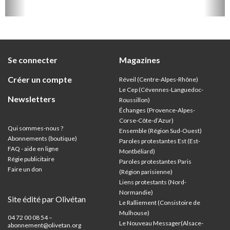
ion
Se connecter
Magazines
Créer un compte
Réveil (Centre-Alpes-Rhône)
Le Cep (Cévennes-Languedoc-
Newsletters
Roussillon)
Échanges (Provence-Alpes-
Corse-Côte-d’Azur
)
Qui sommes-nous ?
Ensemble (Région Sud-Ouest)
Abonnements (boutique)
Paroles protestantes Est (Est-
FAQ - aide en ligne
Montbéliard)
Régie publicitaire
Paroles protestantes Paris
Faire un don
(Région parisienne)
Liens protestants (Nord-
Normandie)
Site édité par Olivétan
Le Ralliement (Consistoire de
Mulhouse)
04 72 00 08 54 –
Le Nouveau Messager(Alsace-
abonnement@olivetan.org