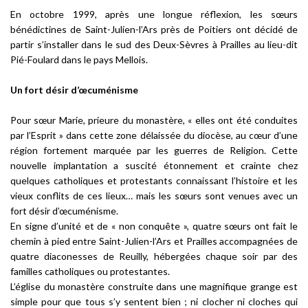
E
n octobre 1999, après une longue réflexion, les sœurs
bénédictines de Saint-Julien-l’Ars près de Poitiers ont décidé de
partir s’installer dans le sud des Deux-Sèvres à Prailles au lieu-dit
Pié-Foulard dans le pays Mellois.
Un fort désir d’œcuménisme
Pour sœur Marie, prieure du monastère, «
elles ont été conduites
par l’Esprit
» dans cette zone délaissée du diocèse, au cœur d’une
région fortement marquée par les guerres de Religion. Cette
nouvelle implantation a suscité étonnement et crainte chez
quelques catholiques et protestants connaissant l’histoire et les
vieux conflits de ces lieux… mais les sœurs sont venues avec un
fort désir d’œcuménisme.
En signe d’unité et de «
non conquête
», quatre sœurs ont fait le
chemin à pied entre Saint-Julien-l’Ars et Prailles accompagnées de
quatre diaconesses de Reuilly, hébergées chaque soir par des
familles catholiques ou protestantes.
L’église du monastère construite dans une magnifique grange est
simple pour que tous s’y sentent bien ; ni clocher ni cloches qui