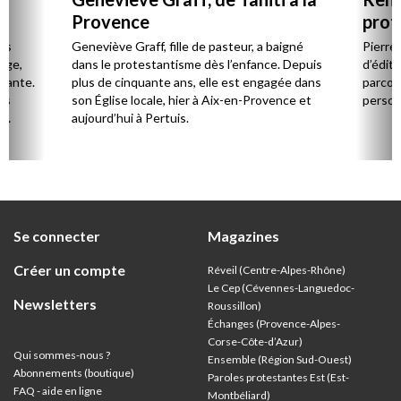
Provence
prot
Cerv
es
Geneviève Graff, fille de pasteur, a baigné
Pierre
Âge,
dans le protestantisme dès l’enfance. Depuis
d’éditi
stante.
plus de cinquante ans, elle est engagée dans
parcou
es
son Église locale, hier à Aix-en-Provence et
person
,
aujourd’hui à Pertuis.
ion
Se connecter
Magazines
Créer un compte
Réveil (Centre-Alpes-Rhône)
Le Cep (Cévennes-Languedoc-
Newsletters
Roussillon)
Échanges (Provence-Alpes-
Corse-Côte-d’Azur
)
Qui sommes-nous ?
Ensemble (Région Sud-Ouest)
Abonnements (boutique)
Paroles protestantes Est (Est-
FAQ - aide en ligne
Montbéliard)