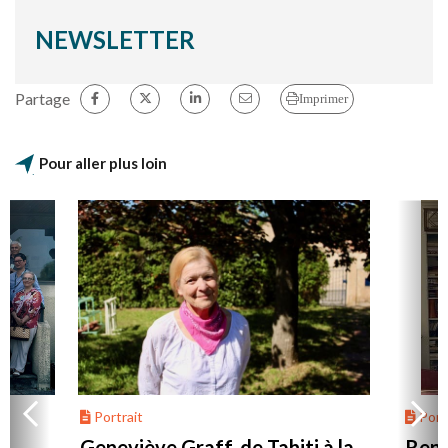
NEWSLETTER
Partage
Imprimer
Pour aller plus loin
Portrait
Portr
Geneviève Graff, de Tahiti à la
Renc