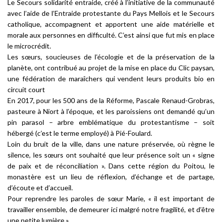
Le Secours solidarité entraide, créé à l’initiative de la communauté
avec l’aide de l’Entraide protestante du Pays Mellois et le Secours
catholique, accompagnent et apportent une aide matérielle et
morale aux personnes en difficulté. C’est ainsi que fut mis en place
le microcrédit.
Les sœurs, soucieuses de l’écologie et de la préservation de la
planète, ont contribué au projet de la mise en place du Clic paysan,
une fédération de maraîchers qui vendent leurs produits bio en
circuit court
En 2017, pour les 500 ans de la Réforme, Pascale Renaud-Grobras,
pasteure à Niort à l’époque, et les paroissiens ont demandé qu’un
pin parasol – arbre emblématique du protestantisme – soit
hébergé (c’est le terme employé) à Pié-Foulard.
Loin du bruit de la ville, dans une nature préservée, où règne le
silence, les sœurs ont souhaité que leur présence soit un «
signe
de paix et de réconciliation
». Dans cette région du Poitou, le
monastère est un lieu de réflexion, d’échange et de partage,
d’écoute et d’accueil.
Pour reprendre les paroles de sœur Marie, «
il est important de
travailler ensemble, de demeurer ici malgré notre fragilité, et d’être
une petite lumière
». . .