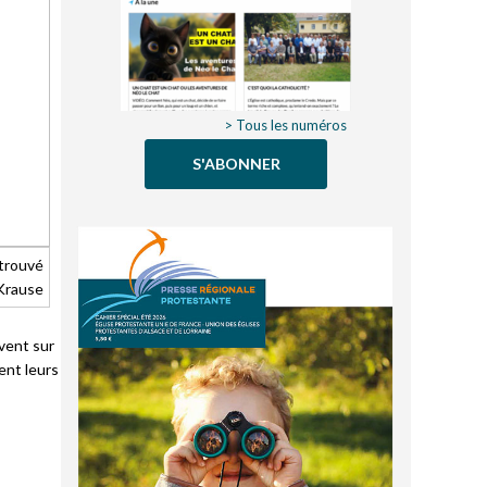
> Tous les numéros
S'ABONNER
etrouvé
 Krause
vent sur
ent leurs