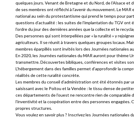
quelques jours. Venant de Bretagne et du Nord, de l’Alsace et 
de ses membres ont réfléchi à l’avenir du mouvement. Le MAR 
national au sein du protestantisme qui prend le temps pour par
questions d’actualité : les suites de l’implantation du TGV ont 
l’ordre du jour des dernières années que la collecte et le recyc
Des personnes qui sont interpellées par « la ruralité » y rejoign
agriculteurs. Il se réunit à travers quelques groupes locaux. Mai
membres éparpillés sont invités lors des Journées nationales au
En 2020, les Journées nationales du MAR auront pour thème
U
transmettre
. Découvertes bibliques, conférences et visites so
L’hébergement dans des familles permet d’approfondir la comp
réalités de cette ruralité concrète.
Les membres du conseil d’administration ont été étonnés par u
saisissant avec le Poitou et la Vendée : le tissu dense de petite
ces départements de l’ouest ne rencontre rien de comparable da
l’inventivité et la coopération entre des personnes engagées. Cer
propres structures.
Vous voulez en savoir plus ? Inscrivez les Journées nationales 