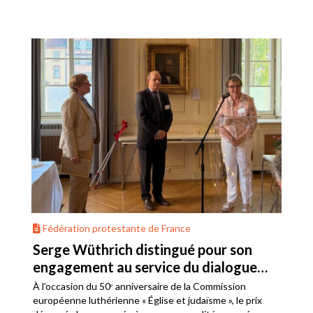
Fédération protestante de France
Serge Wüthrich distingué pour son
engagement au service du dialogue
judéo-chrétien
À l’occasion du 50ᵉ anniversaire de la Commission
européenne luthérienne « Église et judaïsme », le prix