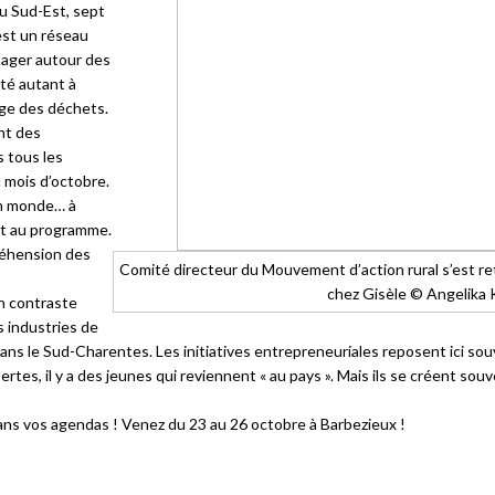
du Sud-Est, sept
est un réseau
tager autour des
été autant à
lage des déchets.
ent des
s tous les
 mois d’octobre.
n monde… à
nt au programme.
réhension des
Comité directeur du Mouvement d’action rural s’est r
chez Gisèle © Angelika
n contraste
s industries de
ns le Sud-Charentes. Les initiatives entrepreneuriales reposent ici sou
tes, il y a des jeunes qui reviennent « au pays ». Mais ils se créent souv
dans vos agendas ! Venez du 23 au 26 octobre à Barbezieux !