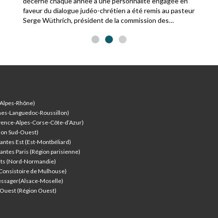
décerné chaque année à une personnalité engagée en
faveur du dialogue judéo-chrétien a été remis au pasteur
Serge Wüthrich, président de la commission des
relations avec le judaïsme de la Fédération protestante
de France.
-Alpes-Rhône)
nes-Languedoc-Roussillon)
vence-Alpes-Corse-Côte-d’Azur
)
ion Sud-Ouest)
antes Est (Est-Montbéliard)
antes Paris (Région parisienne)
nts (Nord-Normandie)
(Consistoire de Mulhouse)
ssager(Alsace-Moselle)
l'Ouest (Région Ouest)