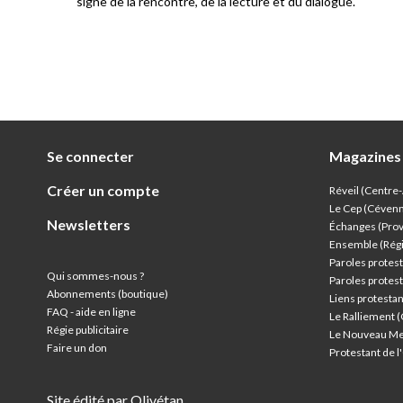
signe de la rencontre, de la lecture et du dialogue.
Se connecter
Magazines
Créer un compte
Réveil (Centre
Le Cep (Céven
Newsletters
Échanges (Pro
Ensemble (Rég
Paroles protest
Qui sommes-nous ?
Paroles protest
Abonnements (boutique)
Liens protesta
FAQ - aide en ligne
Le Ralliement 
Régie publicitaire
Le Nouveau Me
Faire un don
Protestant de 
Site édité par Olivétan