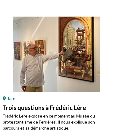
Tarn
Ré
Trois questions à Frédéric Lère
Ret
Mo
Frédéric Lère expose en ce moment au Musée du
protestantisme de Ferrières. Il nous explique son
Jean
parcours et sa démarche artistique.
régi