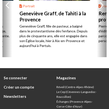
Portrait
Portr
Geneviève Graff, de Tahiti à la
Renc
Provence
prot
Cerv
es
Geneviève Graff, fille de pasteur, a baigné
Pierre
Âge,
dans le protestantisme dès l’enfance. Depuis
d’éditi
stante.
plus de cinquante ans, elle est engagée dans
parcou
es
son Église locale, hier à Aix-en-Provence et
person
,
aujourd’hui à Pertuis.
ion
Se connecter
Magazines
Créer un compte
Réveil (Centre-Alpes-Rhône)
Le Cep (Cévennes-Languedoc-
Newsletters
Roussillon)
Échanges (Provence-Alpes-
Corse-Côte-d’Azur
)