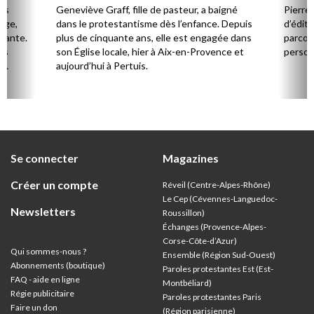
Cerv
es
Geneviève Graff, fille de pasteur, a baigné
Pierre
Âge,
dans le protestantisme dès l’enfance. Depuis
d’éditi
stante.
plus de cinquante ans, elle est engagée dans
parcou
es
son Église locale, hier à Aix-en-Provence et
person
,
aujourd’hui à Pertuis.
ion
Se connecter
Magazines
Créer un compte
Réveil (Centre-Alpes-Rhône)
Le Cep (Cévennes-Languedoc-
Newsletters
Roussillon)
Échanges (Provence-Alpes-
Corse-Côte-d’Azur
)
Qui sommes-nous ?
Ensemble (Région Sud-Ouest)
Abonnements (boutique)
Paroles protestantes Est (Est-
FAQ - aide en ligne
Montbéliard)
Régie publicitaire
Paroles protestantes Paris
Faire un don
(Région parisienne)