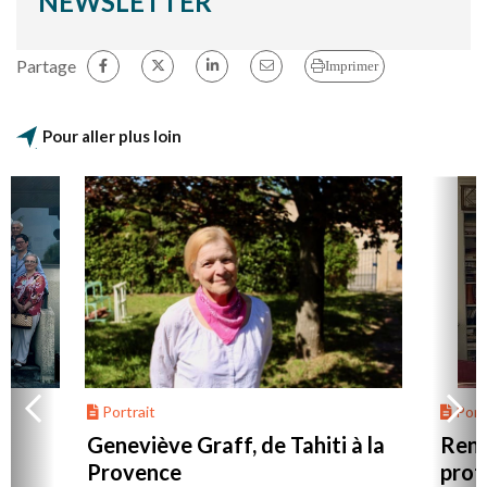
NEWSLETTER
Partage
Imprimer
Pour aller plus loin
Portrait
Portr
Geneviève Graff, de Tahiti à la
Renc
Provence
prot