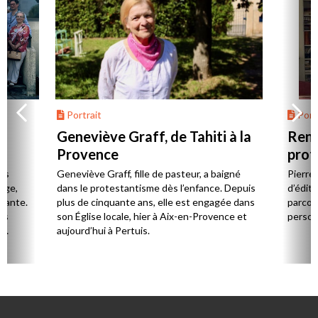
Portrait
Portr
Geneviève Graff, de Tahiti à la
Renc
Provence
prot
Cerv
es
Geneviève Graff, fille de pasteur, a baigné
Pierre
Âge,
dans le protestantisme dès l’enfance. Depuis
d’éditi
stante.
plus de cinquante ans, elle est engagée dans
parcou
es
son Église locale, hier à Aix-en-Provence et
person
,
aujourd’hui à Pertuis.
ion