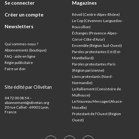
Se connecter
Magazines
Créer un compte
Réveil (Centre-Alpes-Rhône)
Le Cep (Cévennes-Languedoc-
Newsletters
Roussillon)
Échanges (Provence-Alpes-
Corse-Côte-d’Azur
)
Qui sommes-nous ?
Ensemble (Région Sud-Ouest)
Abonnements (boutique)
Paroles protestantes Est (Est-
FAQ - aide en ligne
Montbéliard)
Régie publicitaire
Paroles protestantes Paris
Faire un don
(Région parisienne)
Liens protestants (Nord-
Normandie)
Site édité par Olivétan
Le Ralliement (Consistoire de
Mulhouse)
04 72 00 08 54 –
Le Nouveau Messager(Alsace-
abonnement@olivetan.org
20 rue Calliet - 69001 Lyon,
Moselle)
France
Protestant de l'Ouest (Région
Ouest)