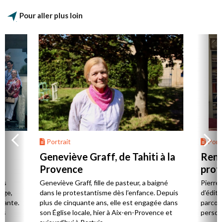
Pour aller plus loin
Portrait
Portr
Geneviève Graff, de Tahiti à la
Renc
Provence
prot
Cerv
es
Geneviève Graff, fille de pasteur, a baigné
Pierre
Âge,
dans le protestantisme dès l’enfance. Depuis
d’éditi
stante.
plus de cinquante ans, elle est engagée dans
parcou
es
son Église locale, hier à Aix-en-Provence et
person