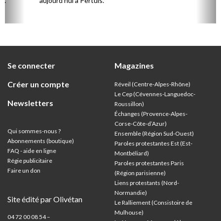
,
aujourd’hui à Pertuis.
ion
Se connecter
Magazines
Créer un compte
Réveil (Centre-Alpes-Rhône)
Le Cep (Cévennes-Languedoc-
Newsletters
Roussillon)
Échanges (Provence-Alpes-
Corse-Côte-d’Azur
)
Qui sommes-nous ?
Ensemble (Région Sud-Ouest)
Abonnements (boutique)
Paroles protestantes Est (Est-
FAQ - aide en ligne
Montbéliard)
Régie publicitaire
Paroles protestantes Paris
Faire un don
(Région parisienne)
Liens protestants (Nord-
Normandie)
Site édité par Olivétan
Le Ralliement (Consistoire de
Mulhouse)
04 72 00 08 54 –