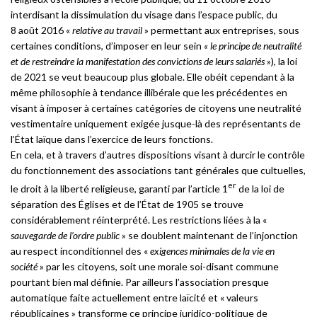
interdisant la dissimulation du visage dans l’espace public, du
8 août 2016 «
relative au travail
» permettant aux entreprises, sous
certaines conditions, d’imposer en leur sein
« le principe de neutralité
et de restreindre la manifestation des convictions de leurs salariés
»), la loi
de 2021 se veut beaucoup plus globale. Elle obéit cependant à la
même philosophie à tendance illibérale que les précédentes en
visant à imposer à certaines catégories de citoyens une neutralité
vestimentaire uniquement exigée jusque-là des représentants de
l’État laïque dans l’exercice de leurs fonctions.
En cela, et à travers d’autres dispositions visant à durcir le contrôle
du fonctionnement des associations tant générales que cultuelles,
er
le droit à la liberté religieuse, garanti par l’article 1
de la loi de
séparation des Églises et de l’État de 1905 se trouve
considérablement réinterprété. Les restrictions liées à la «
sauvegarde de l’ordre public
» se doublent maintenant de l’injonction
au respect inconditionnel des «
exigences minimales de la vie en
société
» par les citoyens, soit une morale soi-disant commune
pourtant bien mal définie. Par ailleurs l’association presque
automatique faite actuellement entre laïcité et « valeurs
républicaines » transforme ce principe juridico-politique de