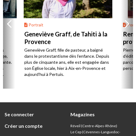
Portrait
Portr
Geneviève Graff, de Tahiti à la
Renc
Provence
prot
Cerv
es
Geneviève Graff, fille de pasteur, a baigné
Pierre
Âge,
dans le protestantisme dès l’enfance. Depuis
d’éditi
stante.
plus de cinquante ans, elle est engagée dans
parcou
es
son Église locale, hier à Aix-en-Provence et
person
,
aujourd’hui à Pertuis.
ion
Se connecter
Magazines
Créer un compte
Réveil (Centre-Alpes-Rhône)
Le Cep (Cévennes-Languedoc-