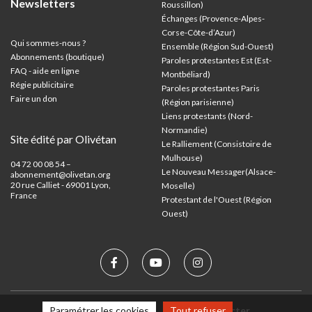
Newsletters
Roussillon)
Échanges (Provence-Alpes-
Corse-Côte-d’Azur
)
Qui sommes-nous ?
Ensemble (Région Sud-Ouest)
Abonnements (boutique)
Paroles protestantes Est (Est-
FAQ - aide en ligne
Montbéliard)
Régie publicitaire
Paroles protestantes Paris
Faire un don
(Région parisienne)
Liens protestants (Nord-
Normandie)
Site édité par Olivétan
Le Ralliement (Consistoire de
Mulhouse)
04 72 00 08 54 –
Le Nouveau Messager(Alsace-
abonnement@olivetan.org
20 rue Calliet - 69001 Lyon,
Moselle)
France
Protestant de l'Ouest (Région
Ouest)
Paramétrer les cookies
Tout refuser
Mentions légales
Nous contacter