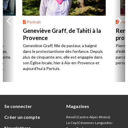
Portrait
Portr
Geneviève Graff, de Tahiti à la
Renc
Provence
prot
Cerv
es
Geneviève Graff, fille de pasteur, a baigné
Pierre
Âge,
dans le protestantisme dès l’enfance. Depuis
d’éditi
stante.
plus de cinquante ans, elle est engagée dans
parcou
es
son Église locale, hier à Aix-en-Provence et
person
,
aujourd’hui à Pertuis.
ion
Se connecter
Magazines
Créer un compte
Réveil (Centre-Alpes-Rhône)
Le Cep (Cévennes-Languedoc-
Newsletters