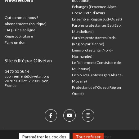
Roussillon)
Échanges (Provence-Alpes-
Corse-Côte-d’Azur
)
Qui sommes-nous ?
Ensemble (Région Sud-Ouest)
Abonnements (boutique)
Paroles protestantes Est (Est-
FAQ - aide en ligne
Montbéliard)
Régie publicitaire
Paroles protestantes Paris
Faire un don
(Région parisienne)
Liens protestants (Nord-
Normandie)
Site édité par Olivétan
Le Ralliement (Consistoire de
Mulhouse)
04 72 00 08 54 –
Le Nouveau Messager(Alsace-
abonnement@olivetan.org
20 rue Calliet - 69001 Lyon,
Moselle)
France
Protestant de l'Ouest (Région
Ouest)
Paramétrer les cookies
Tout refuser
Mentions légales
Nous contacter