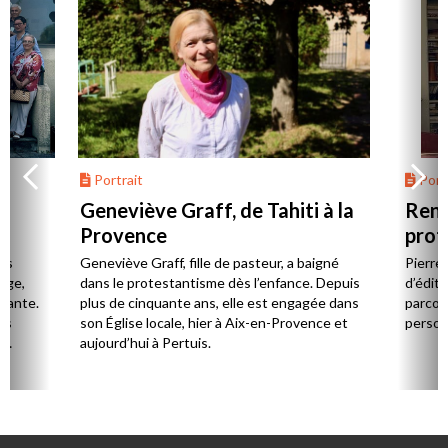
Portrait
Portr
Geneviève Graff, de Tahiti à la
Renc
Provence
prot
Cerv
es
Geneviève Graff, fille de pasteur, a baigné
Pierre
Âge,
dans le protestantisme dès l’enfance. Depuis
d’éditi
stante.
plus de cinquante ans, elle est engagée dans
parcou
es
son Église locale, hier à Aix-en-Provence et
person
,
aujourd’hui à Pertuis.
ion