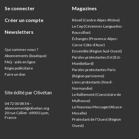
Se connecter
Magazines
Créer un compte
Réveil (Centre-Alpes-Rhône)
Le Cep (Cévennes-Languedoc-
Newsletters
Roussillon)
Échanges (Provence-Alpes-
Corse-Côte-d’Azur
)
Qui sommes-nous ?
Ensemble (Région Sud-Ouest)
Abonnements (boutique)
Paroles protestantes Est (Est-
FAQ - aide en ligne
Montbéliard)
Régie publicitaire
Paroles protestantes Paris
Faire un don
(Région parisienne)
Liens protestants (Nord-
Normandie)
Site édité par Olivétan
Le Ralliement (Consistoire de
Mulhouse)
04 72 00 08 54 –
Le Nouveau Messager(Alsace-
abonnement@olivetan.org
20 rue Calliet - 69001 Lyon,
Moselle)
France
Protestant de l'Ouest (Région
Ouest)