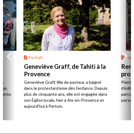
Portrait
Portr
Geneviève Graff, de Tahiti à la
Renc
Provence
prot
Cerv
es
Geneviève Graff, fille de pasteur, a baigné
Pierre
Âge,
dans le protestantisme dès l’enfance. Depuis
d’éditi
stante.
plus de cinquante ans, elle est engagée dans
parcou
es
son Église locale, hier à Aix-en-Provence et
person
,
aujourd’hui à Pertuis.
ion