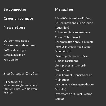
Se connecter
Magazines
Créer un compte
Réveil (Centre-Alpes-Rhône)
Le Cep (Cévennes-Languedoc-
Newsletters
Roussillon)
Échanges (Provence-Alpes-
Corse-Côte-d’Azur
)
Qui sommes-nous ?
Ensemble (Région Sud-Ouest)
Abonnements (boutique)
Paroles protestantes Est (Est-
FAQ - aide en ligne
Montbéliard)
Régie publicitaire
Paroles protestantes Paris
Faire un don
(Région parisienne)
Liens protestants (Nord-
Normandie)
Site édité par Olivétan
Le Ralliement (Consistoire de
Mulhouse)
04 72 00 08 54 –
Le Nouveau Messager(Alsace-
abonnement@olivetan.org
20 rue Calliet - 69001 Lyon,
Moselle)
France
Protestant de l'Ouest (Région
Ouest)