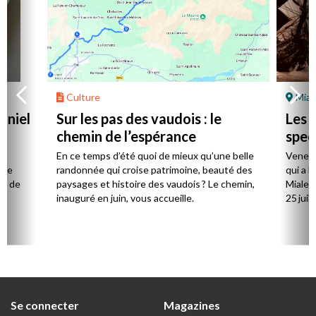
Culture
Mial
aniel
Sur les pas des vaudois : le
Les l
chemin de l’espérance
spec
la
En ce temps d’été quoi de mieux qu’une belle
Venez 
 de
randonnée qui croise patrimoine, beauté des
qui a l
ts de
paysages et histoire des vaudois ? Le chemin,
Mialet,
inauguré en juin, vous accueille.
25 juill
Se connecter
Magazines