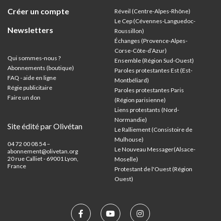
Créer un compte
Réveil (Centre-Alpes-Rhône)
Le Cep (Cévennes-Languedoc-
Newsletters
Roussillon)
Échanges (Provence-Alpes-
Corse-Côte-d’Azur
)
Qui sommes-nous ?
Ensemble (Région Sud-Ouest)
Abonnements (boutique)
Paroles protestantes Est (Est-
FAQ - aide en ligne
Montbéliard)
Régie publicitaire
Paroles protestantes Paris
Faire un don
(Région parisienne)
Liens protestants (Nord-
Normandie)
Site édité par Olivétan
Le Ralliement (Consistoire de
Mulhouse)
04 72 00 08 54 –
Le Nouveau Messager(Alsace-
abonnement@olivetan.org
20 rue Calliet - 69001 Lyon,
Moselle)
France
Protestant de l'Ouest (Région
Ouest)