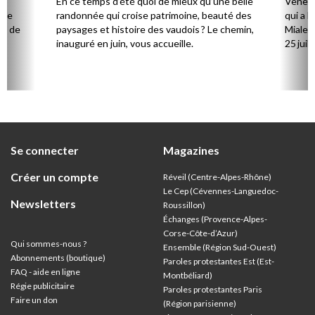
la
En ce temps d’été quoi de mieux qu’une belle
Venez 
 de
randonnée qui croise patrimoine, beauté des
qui a l
ts de
paysages et histoire des vaudois ? Le chemin,
Mialet,
inauguré en juin, vous accueille.
25 juill
Se connecter
Magazines
Créer un compte
Réveil (Centre-Alpes-Rhône)
Le Cep (Cévennes-Languedoc-
Newsletters
Roussillon)
Échanges (Provence-Alpes-
Corse-Côte-d’Azur
)
Qui sommes-nous ?
Ensemble (Région Sud-Ouest)
Abonnements (boutique)
Paroles protestantes Est (Est-
FAQ - aide en ligne
Montbéliard)
Régie publicitaire
Paroles protestantes Paris
Faire un don
(Région parisienne)