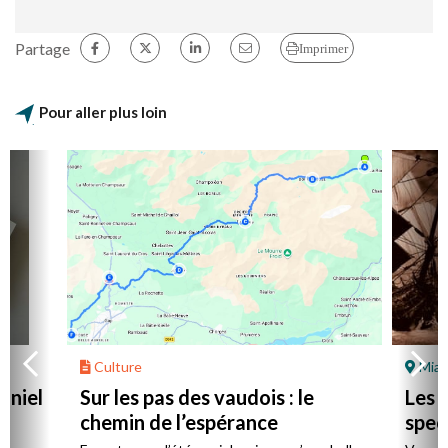
Partage
Imprimer
Pour aller plus loin
Culture
Mial
aniel
Sur les pas des vaudois : le
Les l
chemin de l’espérance
spec