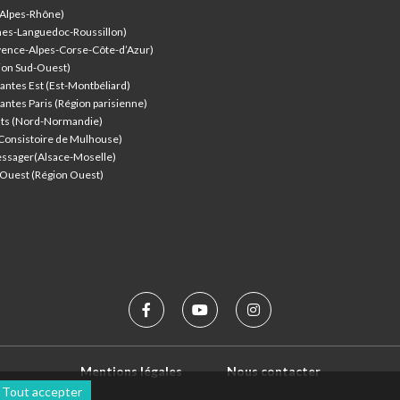
-Alpes-Rhône)
nes-Languedoc-Roussillon)
vence-Alpes-Corse-Côte-d’Azur
)
ion Sud-Ouest)
antes Est (Est-Montbéliard)
antes Paris (Région parisienne)
nts (Nord-Normandie)
(Consistoire de Mulhouse)
ssager(Alsace-Moselle)
l'Ouest (Région Ouest)
Mentions légales
Nous contacter
Tout accepter