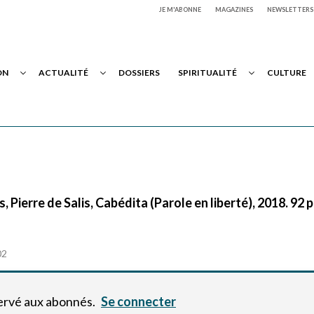
JE M'ABONNE
MAGAZINES
NEWSLETTERS
ON
ACTUALITÉ
DOSSIERS
SPIRITUALITÉ
CULTURE
 Pierre de Salis, Cabédita (Parole en liberté), 2018. 92 p.
02
servé aux abonnés.
Se connecter