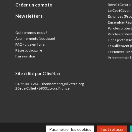
Créer un compte
Réveil (Centre
Le Cep (Céven
Newsletters
Échanges (Pro
Ensemble (Rég
Paroles protest
Qui sommes-nous ?
Paroles protest
Abonnements (boutique)
Liens protesta
FAQ - aide en ligne
Le Ralliement 
Régie publicitaire
Le Nouveau Me
Faire un don
Protestant de 
Site édité par Olivétan
04 72 00 08 54 – abonnement@olivetan.org
20 rue Calliet - 69001 Lyon, France
Paramétrer les cookies
Tout refuser